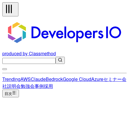
produced by Classmethod
Trending
AWS
Claude
Bedrock
Google Cloud
Azure
セミナー
会
社説明会
勉強会
事例
採用
目次