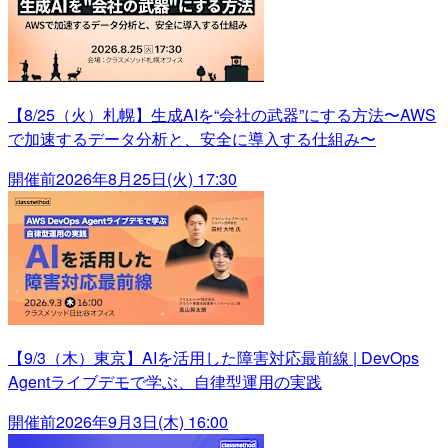
【8/25（火）札幌】生成AIを“会社の武器”にする方法〜AWS
で加速するデータ分析と、安全に導入する仕組み〜
開催前
2026年8月25日(火) 17:30
【9/3（木）東京】AIを活用した障害対応最前線 | DevOps
Agentライブデモで学ぶ、自律型運用の実践
開催前
2026年9月3日(木) 16:00