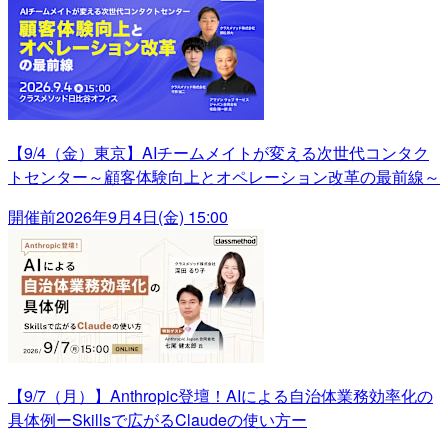
【9/4（金）東京】AIチームメイトが変える次世代コンタク
トセンター～顧客体験向上とオペレーション改革の最前線～
開催前
2026年9月4日(金) 15:00
【9/7（月）】Anthropic登壇！AIによる自治体業務効率化の
具体例ーSkillsで広がるClaudeの使い方ー