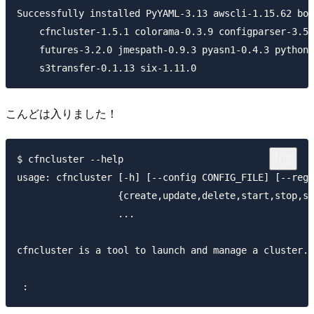
Successfully installed PyYAML-3.13 awscli-1.15.62 bot
    cfncluster-1.5.1 colorama-0.3.9 configparser-3.5.
    futures-3.2.0 jmespath-0.9.3 pyasn1-0.4.3 python-
こんどは入りました！
$ cfncluster --help

usage: cfncluster [-h] [--config CONFIG_FILE] [--regi
                  {create,update,delete,start,stop,st
                  ...

cfncluster is a tool to launch and manage a cluster.
