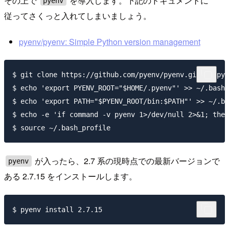
その上で
を導入します。下記のドキュメントに
pyenv
従ってさくっと入れてしまいましょう。
pyenv/pyenv: Simple Python version management
$ git clone https://github.com/pyenv/pyenv.git ~/.pye
$ echo 'export PYENV_ROOT="$HOME/.pyenv"' >> ~/.bash_
$ echo 'export PATH="$PYENV_ROOT/bin:$PATH"' >> ~/.ba
$ echo -e 'if command -v pyenv 1>/dev/null 2>&1; then
が入ったら、2.7 系の現時点での最新バージョンで
pyenv
ある 2.7.15 をインストールします。