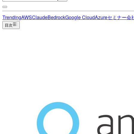
Trending
AWS
Claude
Bedrock
Google Cloud
Azure
セミナー
会
目次