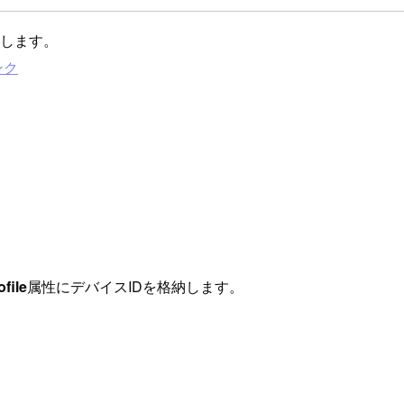
使用します。
ンク
ofile
属性にデバイスIDを格納します。