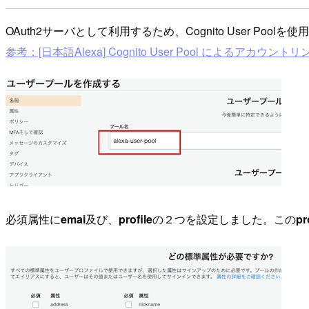
OAuth2サーバとして利用するため、Cognito User Poolを
参考：[日本語Alexa] Cognito User Pool によるアカウントリ
必須属性に
emai
及び、
profile
の２つを設定しました。この
pr