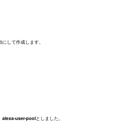
効にして作成します。
、
alexa-user-pool
としました。