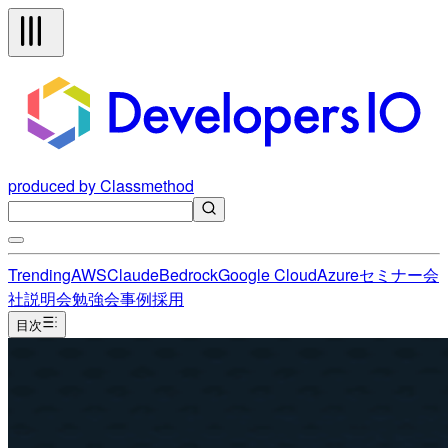
produced by Classmethod
Trending
AWS
Claude
Bedrock
Google Cloud
Azure
セミナー
会
社説明会
勉強会
事例
採用
目次