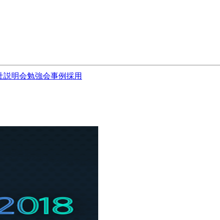
社説明会
勉強会
事例
採用