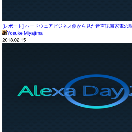
[レポート] ハードウェアビジネス側から見た音声認識家電の現状とこれか
Yosuke Miyajima
2018.02.15