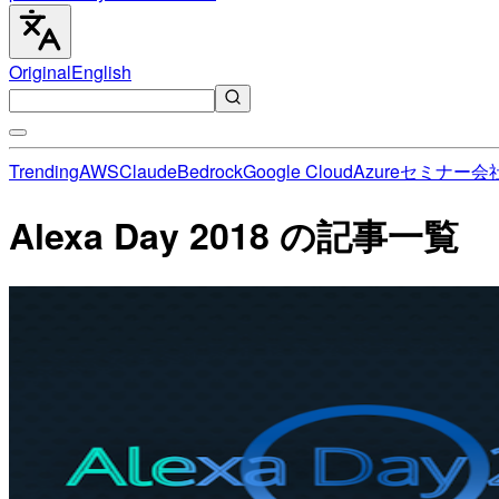
Original
English
Trending
AWS
Claude
Bedrock
Google Cloud
Azure
セミナー
会
Alexa Day 2018 の記事一覧