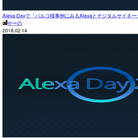
Alexa Dayで「パルコ様事例にみるAlexaとデジタルサイネージを
せーの
2018.02.14