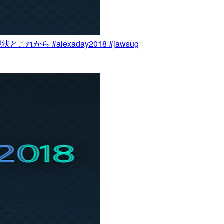
ら #alexaday2018 #jawsug