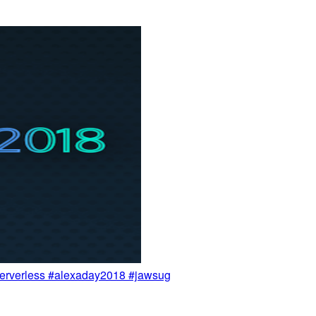
serverless #alexaday2018 #jawsug