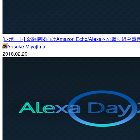
[レポート] 金融機関向けAmazon Echo/Alexaへの取り組み事例紹介 
Yosuke Miyajima
2018.02.20