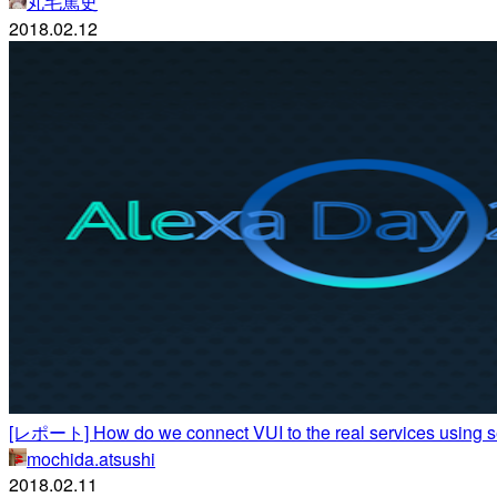
丸毛篤史
2018.02.12
[レポート] How do we connect VUI to the real services using 
mochida.atsushi
2018.02.11