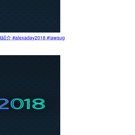
#alexaday2018 #jawsug