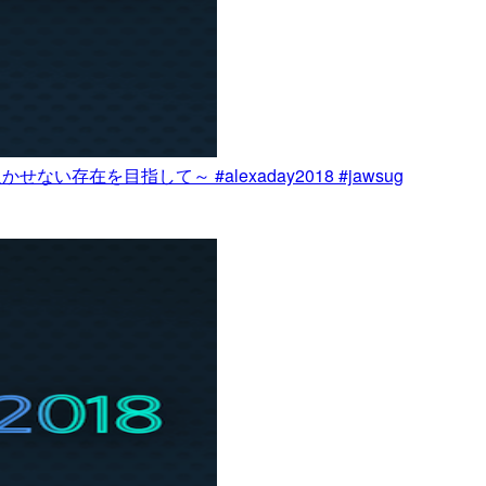
い存在を目指して～ #alexaday2018 #jawsug