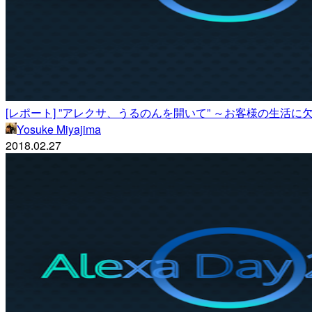
[レポート] ”アレクサ、うるのんを開いて” ～お客様の生活に欠かせな
Yosuke Miyajima
2018.02.27