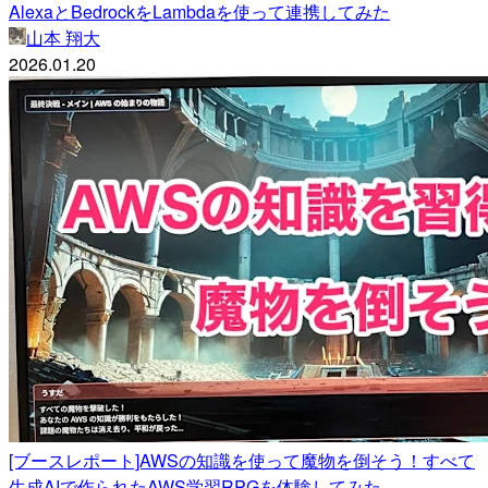
AlexaとBedrockをLambdaを使って連携してみた
山本 翔大
2026.01.20
[ブースレポート]AWSの知識を使って魔物を倒そう！すべて
生成AIで作られたAWS学習RPGを体験してみた