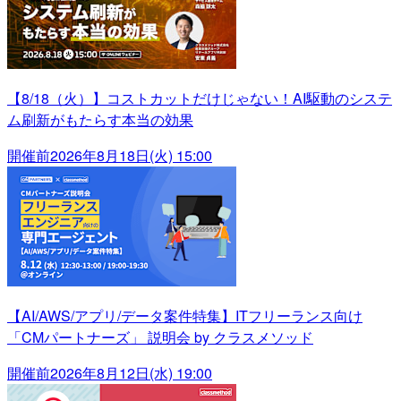
【8/18（火）】コストカットだけじゃない！AI駆動のシステ
ム刷新がもたらす本当の効果
開催前
2026年8月18日(火) 15:00
【AI/AWS/アプリ/データ案件特集】ITフリーランス向け
「CMパートナーズ」 説明会 by クラスメソッド
開催前
2026年8月12日(水) 19:00