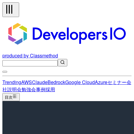
produced by Classmethod
Trending
AWS
Claude
Bedrock
Google Cloud
Azure
セミナー
会
社説明会
勉強会
事例
採用
目次