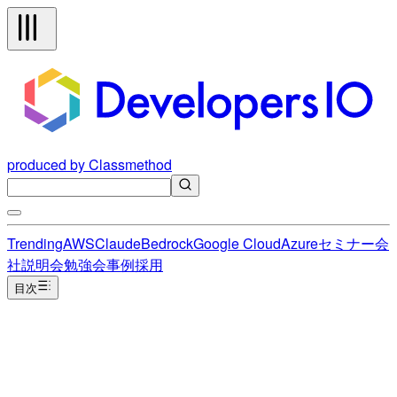
produced by Classmethod
Trending
AWS
Claude
Bedrock
Google Cloud
Azure
セミナー
会
社説明会
勉強会
事例
採用
目次