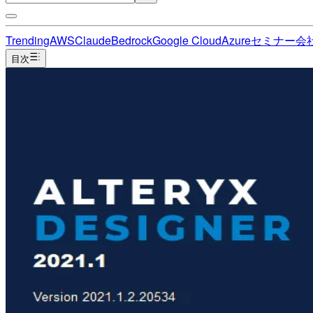
Trending
AWS
Claude
Bedrock
Google Cloud
Azure
セミナー
会
目次