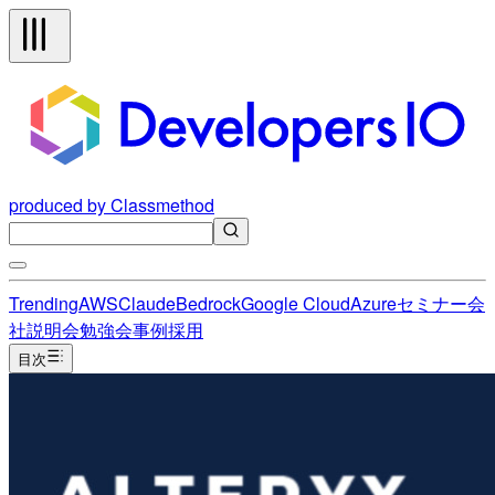
produced by Classmethod
Trending
AWS
Claude
Bedrock
Google Cloud
Azure
セミナー
会
社説明会
勉強会
事例
採用
目次