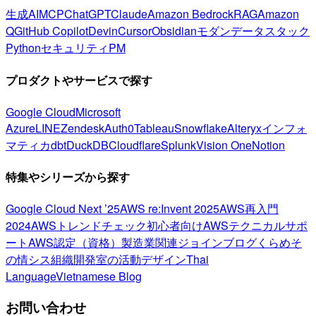
生成AI
MCP
ChatGPT
Claude
Amazon Bedrock
RAG
Amazon
Q
GitHub Copilot
Devin
Cursor
Obsidian
モダンデータスタック
Python
セキュリティ
PM
プロダクトやサービスで探す
Google Cloud
Microsoft
Azure
LINE
Zendesk
Auth0
Tableau
Snowflake
Alteryx
インフォ
マティカ
dbt
DuckDB
Cloudflare
Splunk
Vision One
Notion
特集やシリーズから探す
Google Cloud Next ’25
AWS re:Invent 2025
AWS再入門
2024
AWSトレンドチェック
初心者向け
AWSテクニカルサポ
ート
AWS認定（資格）
製造業関連
ジョインブログ
くらめそ
の情シス
組織開発室の活動
デザイン
Thai
Language
Vietnamese Blog
お問い合わせ