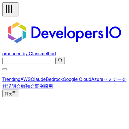
produced by Classmethod
Trending
AWS
Claude
Bedrock
Google Cloud
Azure
セミナー
会
社説明会
勉強会
事例
採用
目次