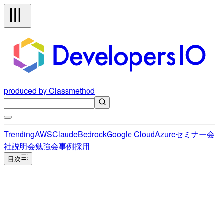
produced by Classmethod
Trending
AWS
Claude
Bedrock
Google Cloud
Azure
セミナー
会
社説明会
勉強会
事例
採用
目次