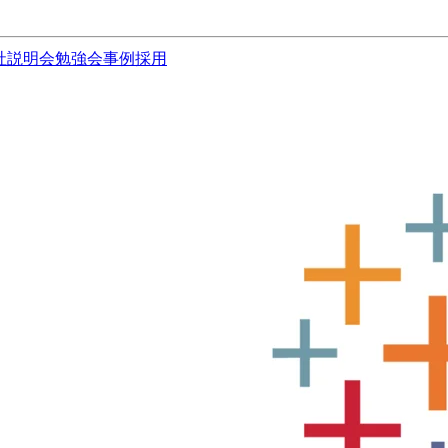
社説明会
勉強会
事例
採用