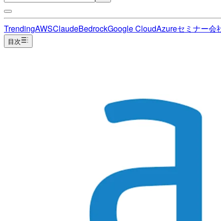
Trending
AWS
Claude
Bedrock
Google Cloud
Azure
セミナー
会
目次