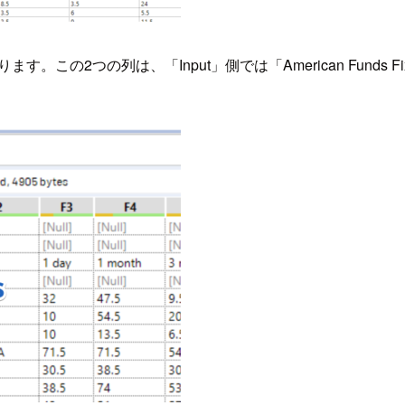
つの列は、「Input」側では「American Funds Fixed Income F