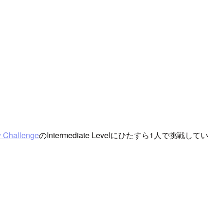
 Challenge
のIntermediate Levelにひたすら1人で挑戦してい