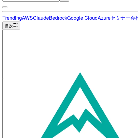
Trending
AWS
Claude
Bedrock
Google Cloud
Azure
セミナー
会
目次