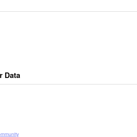
r Data
Community