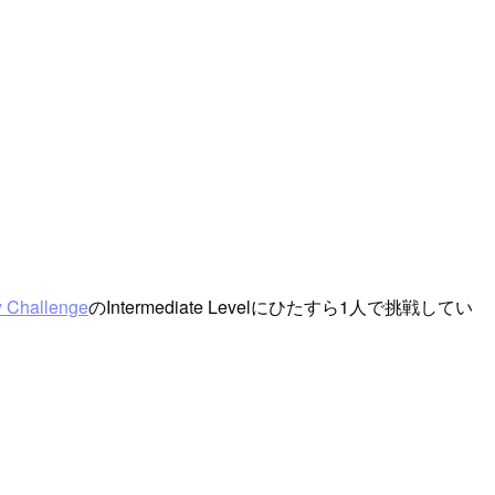
 Challenge
のIntermediate Levelにひたすら1人で挑戦してい