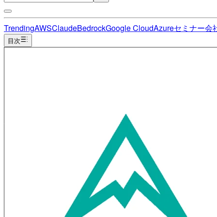
Trending
AWS
Claude
Bedrock
Google Cloud
Azure
セミナー
会
目次