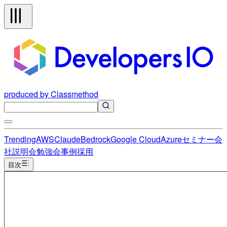
produced by Classmethod
Trending
AWS
Claude
Bedrock
Google Cloud
Azure
セミナー
会
社説明会
勉強会
事例
採用
目次