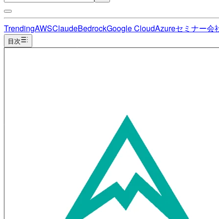
Trending
AWS
Claude
Bedrock
Google Cloud
Azure
セミナー
会
目次