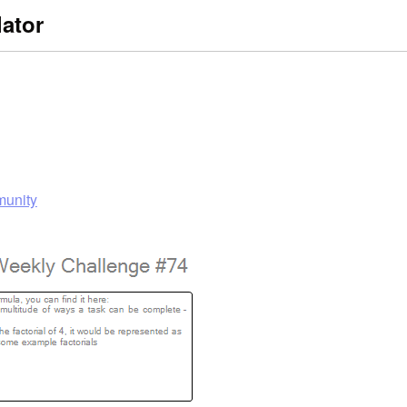
lator
munity