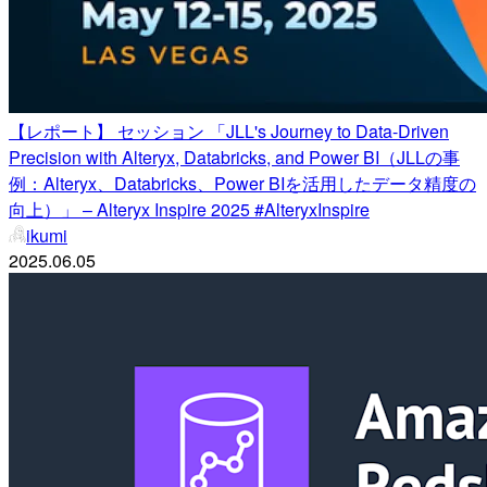
【レポート】 セッション 「JLL's Journey to Data-Driven
Precision with Alteryx, Databricks, and Power BI（JLLの事
例：Alteryx、Databricks、Power BIを活用したデータ精度の
向上）」 – Alteryx Inspire 2025 #AlteryxInspire
ikumi
2025.06.05