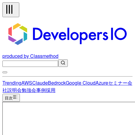
produced by Classmethod
Trending
AWS
Claude
Bedrock
Google Cloud
Azure
セミナー
会
社説明会
勉強会
事例
採用
目次