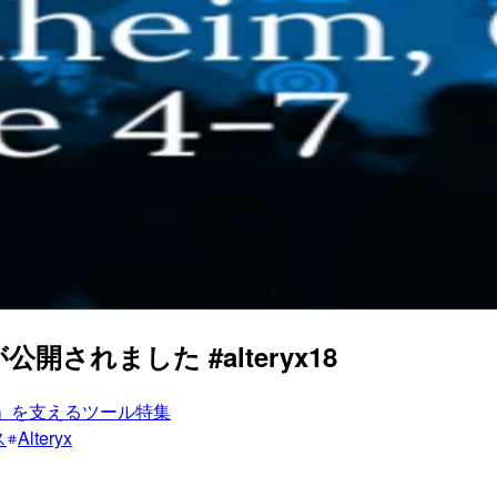
画が公開されました #alteryx18
」を支えるツール特集
ス
Alteryx