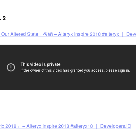
 2
ered State」後編 – Alteryx Inspire 2018 #alteryx ｜ Deve
– Alteryx Inspire 2018 #alteryx18 ｜ Developers.IO