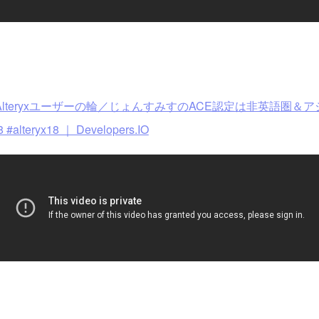
eryxユーザーの輪／じょんすみすのACE認定は非英語圏＆アジア初！ – Altery
alteryx18 ｜ Developers.IO