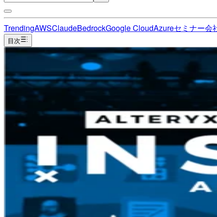
Trending
AWS
Claude
Bedrock
Google Cloud
Azure
セミナー
会
目次