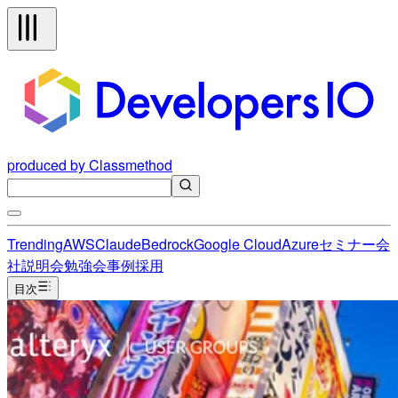
produced by Classmethod
Trending
AWS
Claude
Bedrock
Google Cloud
Azure
セミナー
会
社説明会
勉強会
事例
採用
目次