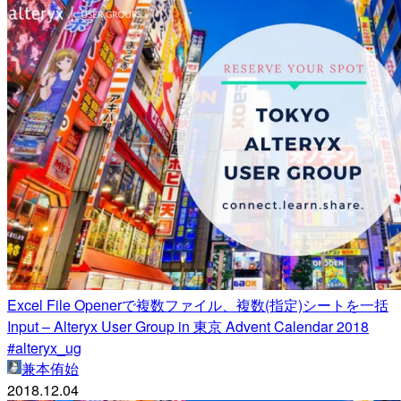
Excel File Openerで複数ファイル、複数(指定)シートを一括
Input – Alteryx User Group in 東京 Advent Calendar 2018
#alteryx_ug
兼本侑始
2018.12.04