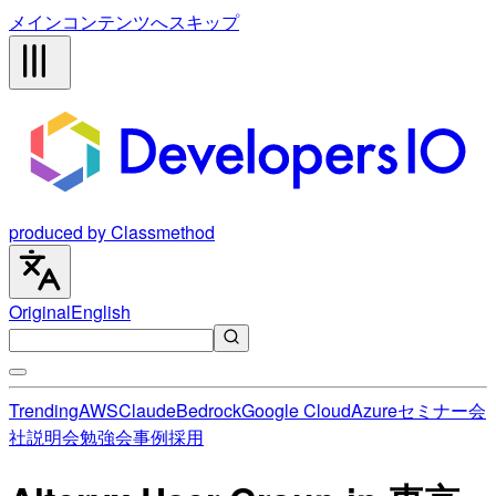
メインコンテンツへスキップ
produced by Classmethod
Original
English
Trending
AWS
Claude
Bedrock
Google Cloud
Azure
セミナー
会
社説明会
勉強会
事例
採用