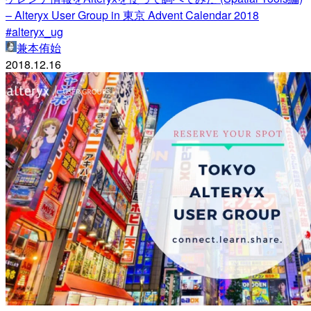
– Alteryx User Group in 東京 Advent Calendar 2018
#alteryx_ug
兼本侑始
2018.12.16