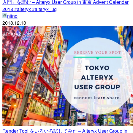
入門」を読む – Alteryx User Group in 東京 Advent Calendar
2018 #alteryx #alteryx_ug
niino
2018.12.13
Render Tool をいろいろ試してみた – Alteryx User Group in