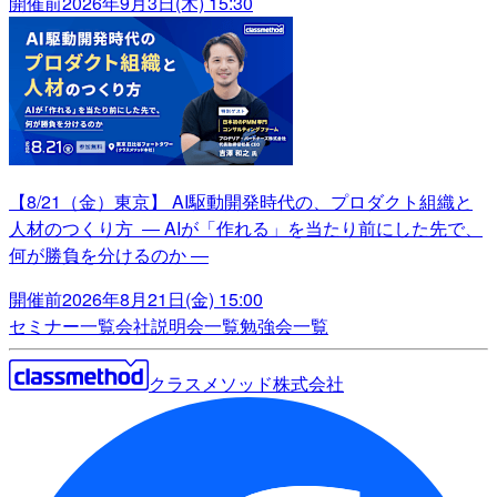
開催前
2026年9月3日(木) 15:30
【8/21（金）東京】 AI駆動開発時代の、プロダクト組織と
人材のつくり方 ― AIが「作れる」を当たり前にした先で、
何が勝負を分けるのか ―
開催前
2026年8月21日(金) 15:00
セミナー一覧
会社説明会一覧
勉強会一覧
クラスメソッド株式会社