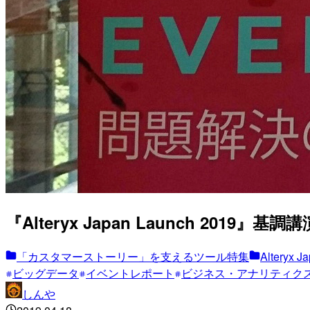
『Alteryx Japan Launch 2019』
「カスタマーストーリー」を支えるツール特集
Alteryx J
ビッグデータ
イベントレポート
ビジネス・アナリティク
しんや