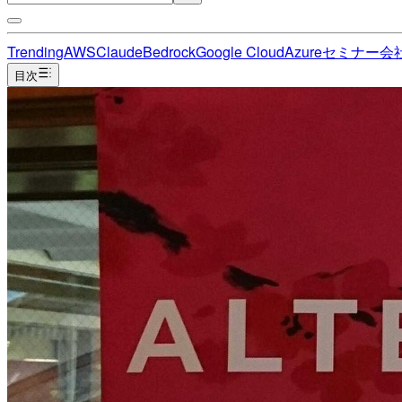
Trending
AWS
Claude
Bedrock
Google Cloud
Azure
セミナー
会
目次