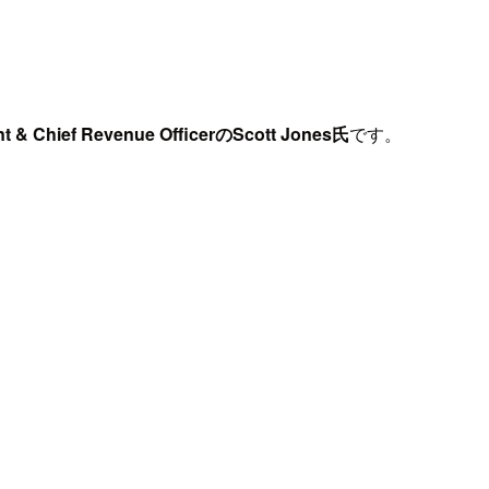
ent & Chief Revenue OfficerのScott Jones氏
です。