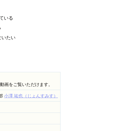
れている
る
ないたい
た動画をご覧いただけます。
部
小澤 祐也（じょんすみす）