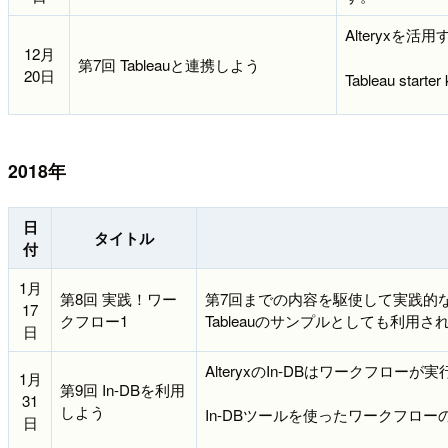
Alteryx
12月
第7回 Tableauと連携しよう
20日
Tableau s
2018年
日
タイトル
付
1月
第8回 実践！ワー
第7回までの内容を駆使して実践的
17
クフロー1
Tableauのサンプルとしても利用さ
日
AlteryxのIn-DBはワーク
1月
第9回 In-DBを利用
31
しよう
In-DBツールを使ったワークフロ
日