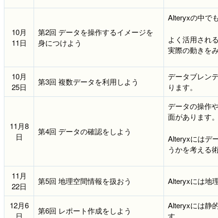
Alteryx
10月
第2回 データを操作するイメージを
よく活用される
11日
身につけよう
実際の動きを
10月
データブレン
第3回 複数データを利用しよう
25日
ります。
データの操作
面があります
11月8
第4回 データの確認をしよう
日
Alteryx
うかを考える
11月
第5回 地理空間情報を扱おう
Alteryx
22日
12月6
Alteryx
第6回 レポート作成をしよう
日
す。