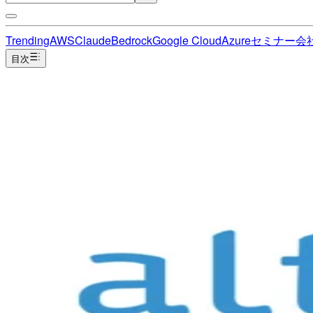
Trending
AWS
Claude
Bedrock
Google Cloud
Azure
セミナー
会
目次