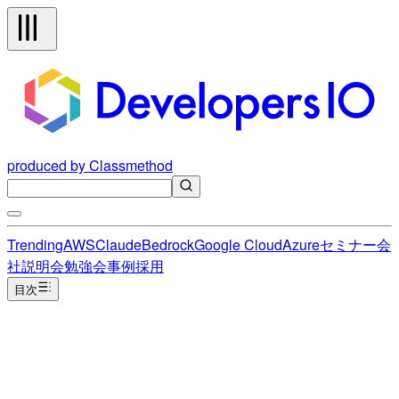
produced by Classmethod
Trending
AWS
Claude
Bedrock
Google Cloud
Azure
セミナー
会
社説明会
勉強会
事例
採用
目次