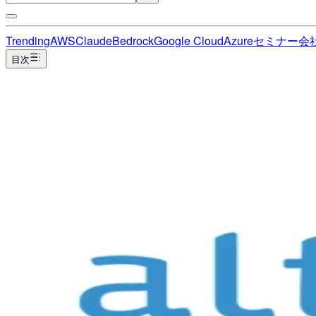
Trending
AWS
Claude
Bedrock
Google Cloud
Azure
セミナー
会
目次