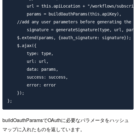
        url = this.apiLocation + "/workflows/subscrip
        params = buildOauthParams(this.apiKey),

    //add any user parameters before generating the s
        signature = generateSignature(type, url, para
    $.extend(params, {oauth_signature: signature});

    $.ajax({

        type: type,

        url: url,

        data: params,

        success: success,

        error: error

    });

buildOauthParamsでOAuthに必要なパラメータをハッシュ
マップに入れたものを返しています。