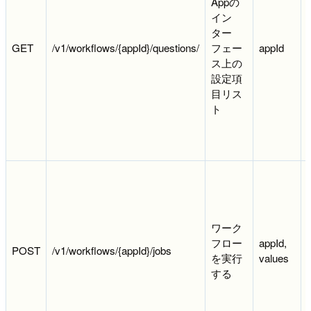
Appの
イン
ター
GET
/v1/workflows/{appId}/questions/
フェー
appId
ス上の
設定項
目リス
ト
ワーク
フロー
appId,
POST
/v1/workflows/{appId}/jobs
を実行
values
する