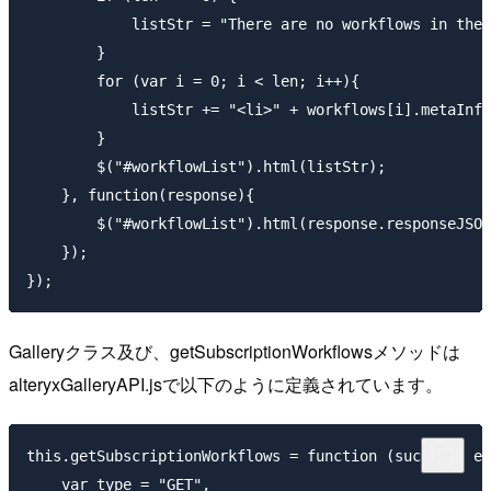
            listStr = "There are no workflows in the 
        }

        for (var i = 0; i < len; i++){

            listStr += "<li>" + workflows[i].metaInfo
        }

        $("#workflowList").html(listStr);

    }, function(response){

        $("#workflowList").html(response.responseJSON
    });

Galleryクラス及び、getSubscriptionWorkflowsメソッドは
alteryxGalleryAPI.jsで以下のように定義されています。
this.getSubscriptionWorkflows = function (success, er
    var type = "GET",
