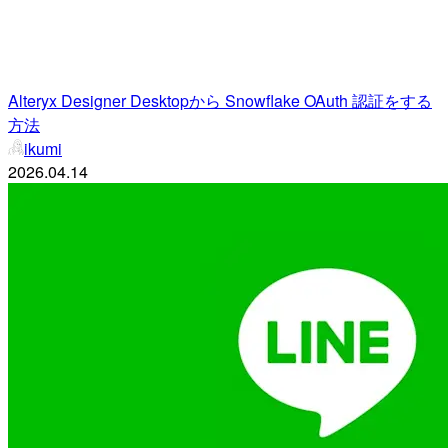
Alteryx Designer Desktopから Snowflake OAuth 認証をする
方法
ikumi
2026.04.14