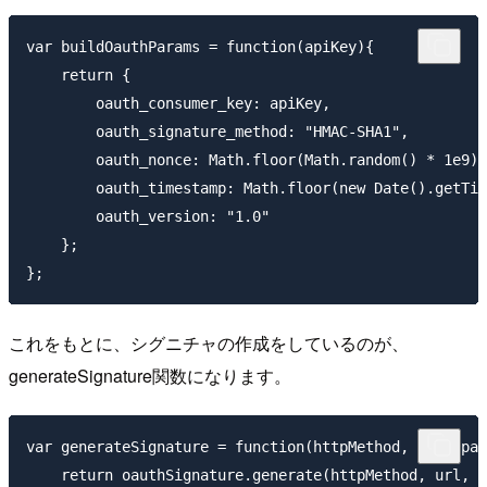
var buildOauthParams = function(apiKey){

    return {

        oauth_consumer_key: apiKey,

        oauth_signature_method: "HMAC-SHA1",

        oauth_nonce: Math.floor(Math.random() * 1e9).
        oauth_timestamp: Math.floor(new Date().getTim
        oauth_version: "1.0"

    };

これをもとに、シグニチャの作成をしているのが、
generateSignature関数になります。
var generateSignature = function(httpMethod, url, par
    return oauthSignature.generate(httpMethod, url, p