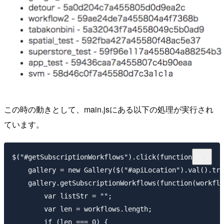
この時の動きとして、main.jsにある以下の処理が実行され
ています。
$("#getSubscriptionWorkflows").click(function(){

    gallery = new Gallery($("#apiLocation").val().tri
    gallery.getSubscriptionWorkflows(function(workflo
        var listStr = "";

        var len = workflows.length;

        if (len === 0) {
