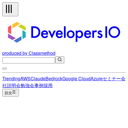
produced by Classmethod
Trending
AWS
Claude
Bedrock
Google Cloud
Azure
セミナー
会
社説明会
勉強会
事例
採用
目次