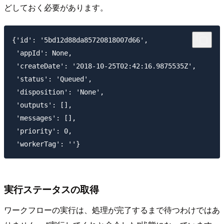
どしておく必要があります。
{'id': '5bd12d88da85720818007d66',

 'appId': None,

 'createDate': '2018-10-25T02:42:16.9875535Z',

 'status': 'Queued',

 'disposition': 'None',

 'outputs': [],

 'messages': [],

 'priority': 0,

実行ステータスの取得
ワークフローの実行は、処理が完了するまで待つわけではあ