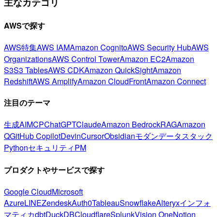
主なカテゴリ
AWSで探す
AWS特集
AWS IAM
Amazon Cognito
AWS Security Hub
AWS
Organizations
AWS Control Tower
Amazon EC2
Amazon
S3
S3 Tables
AWS CDK
Amazon QuickSight
Amazon
Redshift
AWS Amplify
Amazon CloudFront
Amazon Connect
注目のテーマ
生成AI
MCP
ChatGPT
Claude
Amazon Bedrock
RAG
Amazon
Q
GitHub Copilot
Devin
Cursor
Obsidian
モダンデータスタック
Python
セキュリティ
PM
プロダクトやサービスで探す
Google Cloud
Microsoft
Azure
LINE
Zendesk
Auth0
Tableau
Snowflake
Alteryx
インフォ
マティカ
dbt
DuckDB
Cloudflare
Splunk
Vision One
Notion