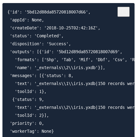
{'id': '5bd12d88da85720818007d66',

 'appId': None,

 'createDate': '2018-10-25T02:42:16Z',

 'status': 'Completed',

 'disposition': 'Success',

 'outputs': [{'id': '5bd12d89da85720818007d69',

   'formats': ['Shp', 'Tab', 'Mif', 'Dbf', 'Csv', 'Ra
   'name': '_externals\\2\\iris.yxdb'}],

 'messages': [{'status': 8,

   'text': '_externals\\1\\iris.yxdb|150 records were
   'toolId': 1},

  {'status': 9,

   'text': '_externals\\2\\iris.yxdb|150 records were
   'toolId': 2}],

 'priority': 0,
