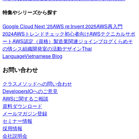
特集やシリーズから探す
Google Cloud Next ’25
AWS re:Invent 2025
AWS再入門
2024
AWSトレンドチェック
初心者向け
AWSテクニカルサポ
ート
AWS認定（資格）
製造業関連
ジョインブログ
くらめそ
の情シス
組織開発室の活動
デザイン
Thai
Language
Vietnamese Blog
お問い合わせ
クラスメソッドへの問い合わせ
DevelopersIOへのご意見
AWSに関するご相談
資料ダウンロード
メールマガジン登録
セミナー情報
採用情報
会社説明会