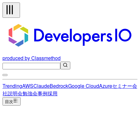
produced by Classmethod
Trending
AWS
Claude
Bedrock
Google Cloud
Azure
セミナー
会
社説明会
勉強会
事例
採用
目次