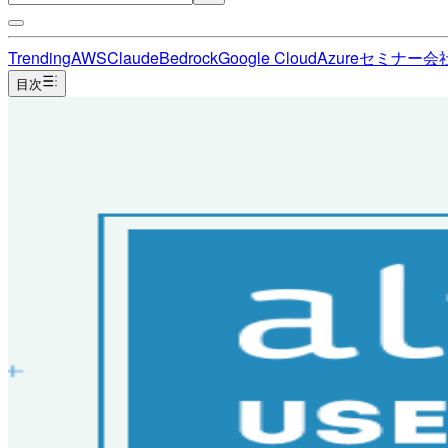
Trending
AWS
Claude
Bedrock
Google Cloud
Azure
セミナー
会
目次