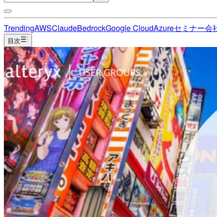
Trending
AWS
Claude
Bedrock
Google Cloud
Azure
セミナー
会
目次