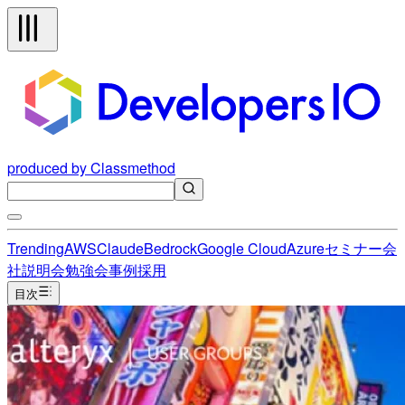
produced by Classmethod
Trending
AWS
Claude
Bedrock
Google Cloud
Azure
セミナー
会
社説明会
勉強会
事例
採用
目次