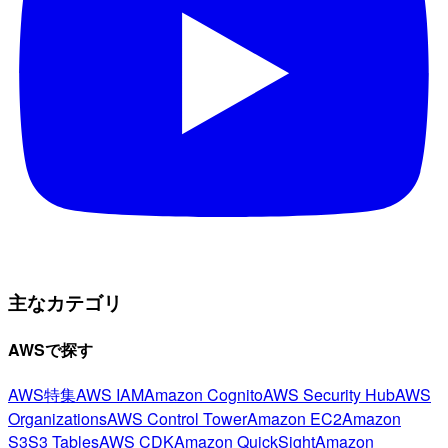
主なカテゴリ
AWSで探す
AWS特集
AWS IAM
Amazon Cognito
AWS Security Hub
AWS
Organizations
AWS Control Tower
Amazon EC2
Amazon
S3
S3 Tables
AWS CDK
Amazon QuickSight
Amazon