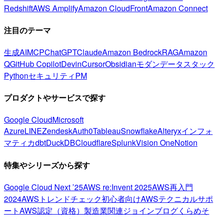
Redshift
AWS Amplify
Amazon CloudFront
Amazon Connect
注目のテーマ
生成AI
MCP
ChatGPT
Claude
Amazon Bedrock
RAG
Amazon
Q
GitHub Copilot
Devin
Cursor
Obsidian
モダンデータスタック
Python
セキュリティ
PM
プロダクトやサービスで探す
Google Cloud
Microsoft
Azure
LINE
Zendesk
Auth0
Tableau
Snowflake
Alteryx
インフォ
マティカ
dbt
DuckDB
Cloudflare
Splunk
Vision One
Notion
特集やシリーズから探す
Google Cloud Next ’25
AWS re:Invent 2025
AWS再入門
2024
AWSトレンドチェック
初心者向け
AWSテクニカルサポ
ート
AWS認定（資格）
製造業関連
ジョインブログ
くらめそ