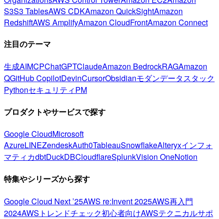
S3
S3 Tables
AWS CDK
Amazon QuickSight
Amazon
Redshift
AWS Amplify
Amazon CloudFront
Amazon Connect
注目のテーマ
生成AI
MCP
ChatGPT
Claude
Amazon Bedrock
RAG
Amazon
Q
GitHub Copilot
Devin
Cursor
Obsidian
モダンデータスタック
Python
セキュリティ
PM
プロダクトやサービスで探す
Google Cloud
Microsoft
Azure
LINE
Zendesk
Auth0
Tableau
Snowflake
Alteryx
インフォ
マティカ
dbt
DuckDB
Cloudflare
Splunk
Vision One
Notion
特集やシリーズから探す
Google Cloud Next ’25
AWS re:Invent 2025
AWS再入門
2024
AWSトレンドチェック
初心者向け
AWSテクニカルサポ