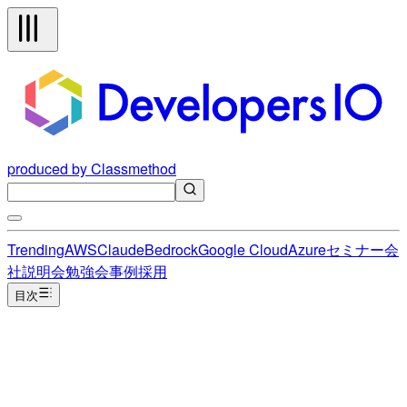
produced by Classmethod
Trending
AWS
Claude
Bedrock
Google Cloud
Azure
セミナー
会
社説明会
勉強会
事例
採用
目次