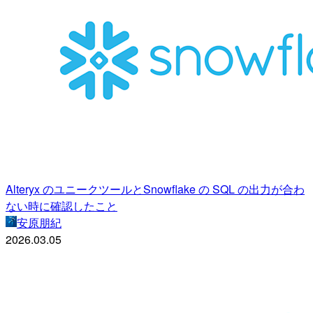
Alteryx のユニークツールとSnowflake の SQL の出力が合わ
ない時に確認したこと
安原朋紀
2026.03.05