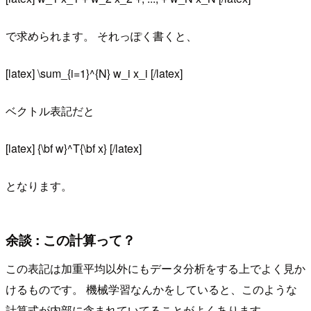
で求められます。 それっぽく書くと、
[latex] \sum_{i=1}^{N} w_i x_i [/latex]
ベクトル表記だと
[latex] {\bf w}^T{\bf x} [/latex]
となります。
余談 : この計算って？
この表記は加重平均以外にもデータ分析をする上でよく見か
けるものです。 機械学習なんかをしていると、このような
計算式が内部に含まれていてることがよくあります。