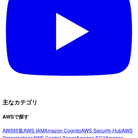
主なカテゴリ
AWSで探す
AWS特集
AWS IAM
Amazon Cognito
AWS Security Hub
AWS
Organizations
AWS Control Tower
Amazon EC2
Amazon