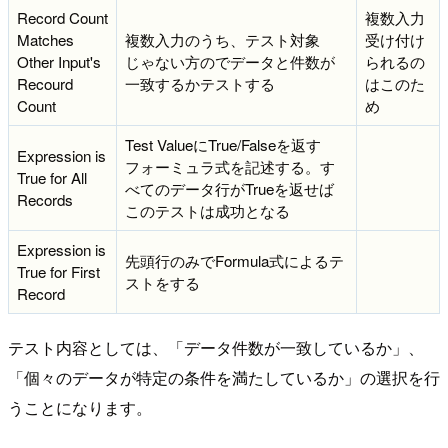
Record Count
複数入力
Matches
複数入力のうち、テスト対象
受け付け
Other Input's
じゃない方のでデータと件数が
られるの
Recourd
一致するかテストする
はこのた
Count
め
Test ValueにTrue/Falseを返す
Expression is
フォーミュラ式を記述する。す
True for All
べてのデータ行がTrueを返せば
Records
このテストは成功となる
Expression is
先頭行のみでFormula式によるテ
True for First
ストをする
Record
テスト内容としては、「データ件数が一致しているか」、
「個々のデータが特定の条件を満たしているか」の選択を行
うことになります。