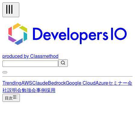
produced by Classmethod
Trending
AWS
Claude
Bedrock
Google Cloud
Azure
セミナー
会
社説明会
勉強会
事例
採用
目次