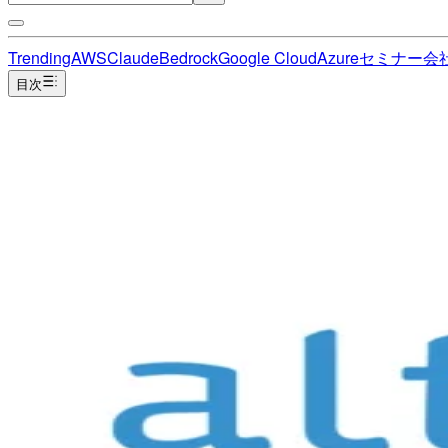
Trending
AWS
Claude
Bedrock
Google Cloud
Azure
セミナー
会
目次