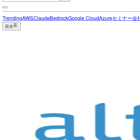
Trending
AWS
Claude
Bedrock
Google Cloud
Azure
セミナー
会
目次