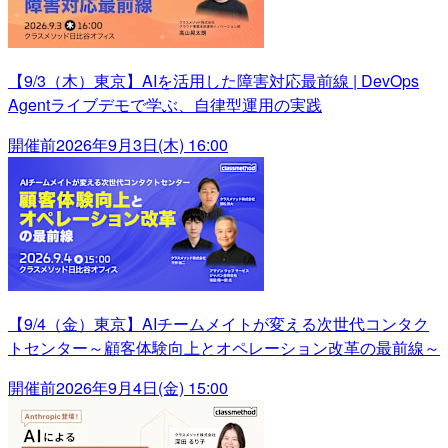
【9/3（木）東京】AIを活用した障害対応最前線 | DevOps
Agentライブデモで学ぶ、自律型運用の実践
開催前
2026年9月3日(木) 16:00
【9/4（金）東京】AIチームメイトが変える次世代コンタク
トセンター～顧客体験向上とオペレーション改革の最前線～
開催前
2026年9月4日(金) 15:00