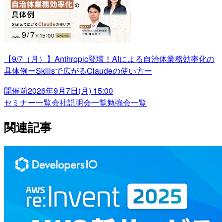
【9/7（月）】Anthropic登壇！AIによる自治体業務効率化の
具体例ーSkillsで広がるClaudeの使い方ー
開催前
2026年9月7日(月) 15:00
セミナー一覧
会社説明会一覧
勉強会一覧
関連記事