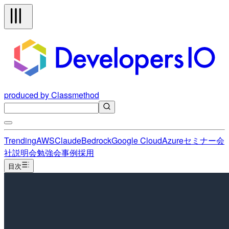
produced by Classmethod
Trending
AWS
Claude
Bedrock
Google Cloud
Azure
セミナー
会
社説明会
勉強会
事例
採用
目次