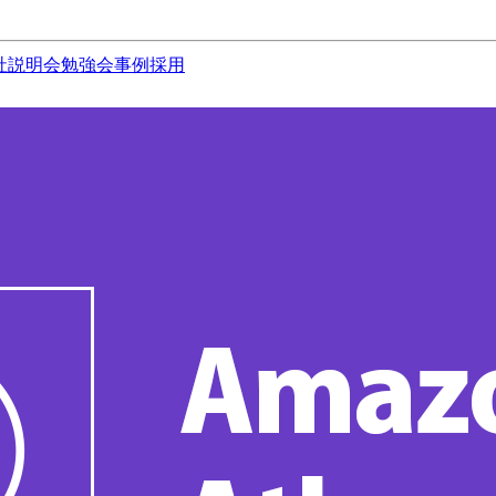
社説明会
勉強会
事例
採用