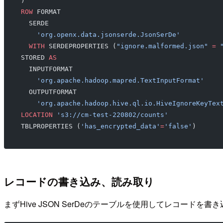
)
ROW
 FORMAT
  SERDE
    'org.openx.data.jsonserde.JsonSerDe'
  WITH
 SERDEPROPERTIES (
"ignore.malformed.json"
 =
 
STORED 
AS
  INPUTFORMAT
    'org.apache.hadoop.mapred.TextInputFormat'
  OUTPUTFORMAT
    'org.apache.hadoop.hive.ql.io.HiveIgnoreKeyTex
LOCATION
 's3://cm-test-220802/counts'
TBLPROPERTIES (
'has_encrypted_data'
=
'false'
)
レコードの書き込み、読み取り
まずHive JSON SerDeのテーブルを使用してレコードを書