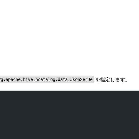
を指定します。
rg.apache.hive.hcatalog.data.JsonSerDe