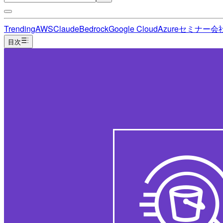
Trending
AWS
Claude
Bedrock
Google Cloud
Azure
セミナー
会
目次