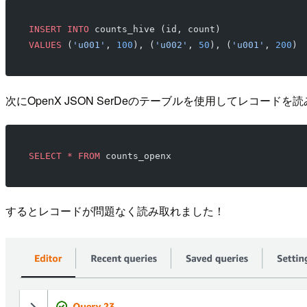
INSERT INTO
 counts_hive (id, count)
VALUES
 (
'u001'
, 
100
), (
'u002'
, 
50
), (
'u001'
, 
200
)
次にOpenX JSON SerDeのテーブルを使用してレコードを
SELECT
 *
 FROM
 counts_openx
するとレコードが問題なく読み取れました！