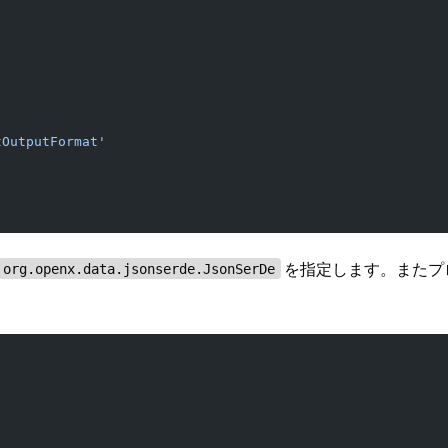
tOutputFormat'
を指定します。またプ
org.openx.data.jsonserde.JsonSerDe