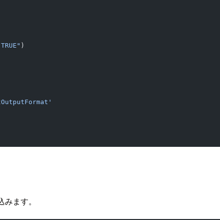
"TRUE"
)
tOutputFormat'
き込みます。