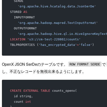
  SERDE
    'org.apache.hive.hcatalog.data.JsonSerDe'
STORED 
AS
  INPUTFORMAT
    'org.apache.hadoop.mapred.TextInputFormat'
  OUTPUTFORMAT
    'org.apache.hadoop.hive.ql.io.HiveIgnoreKeyTex
LOCATION
 's3://cm-test-220802/counts'
TBLPROPERTIES (
'has_encrypted_data'
=
'false'
)
OpenX JSON SerDeのテーブルです。
で
ROW FORMAT SERDE
し、不正なレコードを無視出来るようにします。
CREATE
 EXTERNAL
 TABLE
 counts_openx(
  id string,
  count 
int