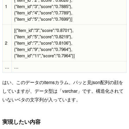
1
{"item_id":"3","score":"0.7885"},
{"item_id":"4","score":"0.7789"},
{"item_id":"5","score":"0.7699"}]
[{"item_id":"3","score":"0.8701"},
{"item_id":"5","score":"0.8219"},
2
{"item_id":"7","score":"0.8106"},
{"item_id":"9","score":"0.7964"},
{"item_id":"11","score":"0.7964"}]
…
…
はい、このデータのitemsカラム、パッと見json配列の顔を
していますが、データ型は「varchar」です。構造化されて
いないベタの文字列が入っています。
実現したい内容