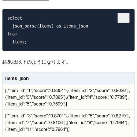
select

  json_parse(items) as items_json

from

結果は以下のようになります。
items_json
[{"item_id":"1","score":"0.8351"},{"item_id":"2","score":"0.8026"},
{"item_id":"3","score":"0.7885"},{"item_id":"4","score":"0.7789"},
{"item_id":"5","score":"0.7699"}]
[{"item_id":"3","score":"0.8701"},{"item_id":"5","score":"0.8219"},
{"item_id":"7","score":"0.8106"},{"item_id":"9","score":"0.7964"},
{"item_id":"11","score":"0.7964"}]