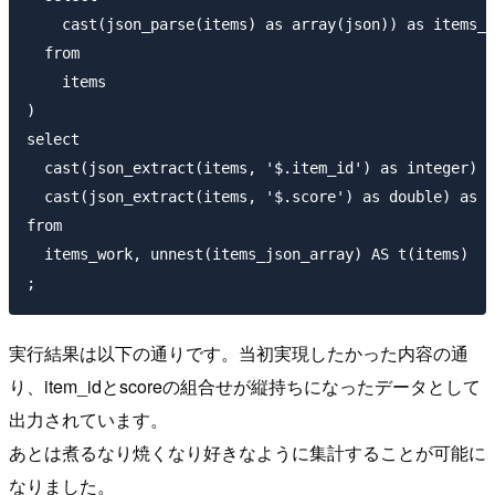
    cast(json_parse(items) as array(json)) as items_j
  from

    items

)

select

  cast(json_extract(items, '$.item_id') as integer) a
  cast(json_extract(items, '$.score') as double) as s
from

  items_work, unnest(items_json_array) AS t(items)

実行結果は以下の通りです。当初実現したかった内容の通
り、item_idとscoreの組合せが縦持ちになったデータとして
出力されています。
あとは煮るなり焼くなり好きなように集計することが可能に
なりました。