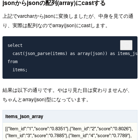
jsonからjsonの配列(array)にcastする
上記でvarcharからjsonに変換しましたが、中身を見ての通
り、実際は配列なのでarray(json)にcastします。
select

  cast(json_parse(items) as array(json)) as items_jso
from

結果は以下の通りです。やはり見た目は変わりませんが、
ちゃんとarray(json)型になっています。
items_json_array
[{"item_id":"1","score":"0.8351"},{"item_id":"2","score":"0.8026"},
{"item_id":"3","score":"0.7885"},{"item_id":"4","score":"0.7789"},