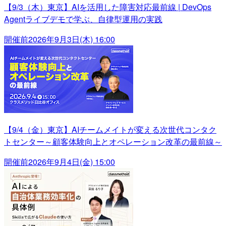
【9/3（木）東京】AIを活用した障害対応最前線 | DevOps
Agentライブデモで学ぶ、自律型運用の実践
開催前
2026年9月3日(木) 16:00
【9/4（金）東京】AIチームメイトが変える次世代コンタク
トセンター～顧客体験向上とオペレーション改革の最前線～
開催前
2026年9月4日(金) 15:00