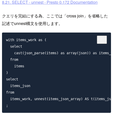
8.21. SELECT - unnest - Presto 0.172 Documentation
クエリを完結にする為、ここでは「cross join」を省略した
記述でunnest構文を使用します。
with items_work as (

  select

    cast(json_parse(items) as array(json)) as items_j
  from

    items

)

select

  items_json

from

  items_work, unnest(items_json_array) AS t(items_jso