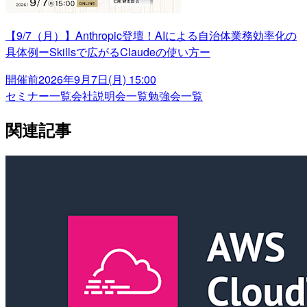
【9/7（月）】Anthropic登壇！AIによる自治体業務効率化の
具体例ーSkillsで広がるClaudeの使い方ー
開催前
2026年9月7日(月) 15:00
セミナー一覧
会社説明会一覧
勉強会一覧
関連記事