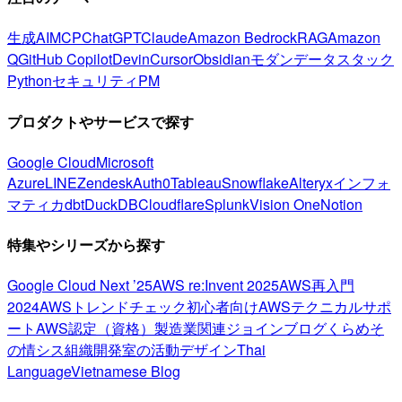
生成AI
MCP
ChatGPT
Claude
Amazon Bedrock
RAG
Amazon
Q
GitHub Copilot
Devin
Cursor
Obsidian
モダンデータスタック
Python
セキュリティ
PM
プロダクトやサービスで探す
Google Cloud
Microsoft
Azure
LINE
Zendesk
Auth0
Tableau
Snowflake
Alteryx
インフォ
マティカ
dbt
DuckDB
Cloudflare
Splunk
Vision One
Notion
特集やシリーズから探す
Google Cloud Next ’25
AWS re:Invent 2025
AWS再入門
2024
AWSトレンドチェック
初心者向け
AWSテクニカルサポ
ート
AWS認定（資格）
製造業関連
ジョインブログ
くらめそ
の情シス
組織開発室の活動
デザイン
Thai
Language
Vietnamese Blog