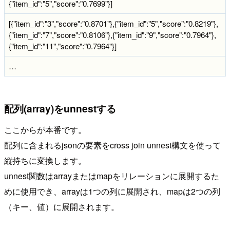
{"item_id":"5","score":"0.7699"}]
[{"item_id":"3","score":"0.8701"},{"item_id":"5","score":"0.8219"},
{"item_id":"7","score":"0.8106"},{"item_id":"9","score":"0.7964"},
{"item_id":"11","score":"0.7964"}]
…
配列(array)をunnestする
ここからが本番です。
配列に含まれるjsonの要素をcross join unnest構文を使って
縦持ちに変換します。
unnest関数はarrayまたはmapをリレーションに展開するた
めに使用でき、arrayは1つの列に展開され、mapは2つの列
（キー、値）に展開されます。