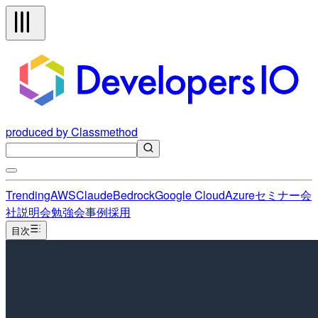
produced by Classmethod
Trending
AWS
Claude
Bedrock
Google Cloud
Azure
セミナー
会
社説明会
勉強会
事例
採用
目次