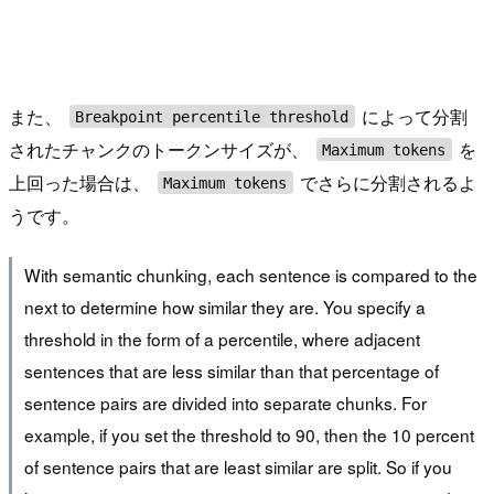
また、
によって分割
Breakpoint percentile threshold
されたチャンクのトークンサイズが、
を
Maximum tokens
上回った場合は、
でさらに分割されるよ
Maximum tokens
うです。
With semantic chunking, each sentence is compared to the
next to determine how similar they are. You specify a
threshold in the form of a percentile, where adjacent
sentences that are less similar than that percentage of
sentence pairs are divided into separate chunks. For
example, if you set the threshold to 90, then the 10 percent
of sentence pairs that are least similar are split. So if you