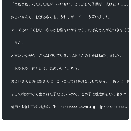
「まあまあ、わたしたちが、へいぜい、どうかして子供が一人ひとりほしい
おじいさんも、おばあさんも、うれしがって、こう言いました。
そこであわてておじいさんがお湯をわかすやら、おばあさんがむつきをそろ
「うん。」
と言いいながら、さんは抱いているおばあさんの手をはねのけました。
「おやおや、何という元気のいい子だろう。」
おじいさんとおばあさんは、こう言って顔を見合わせながら、「あッは、あ
そして桃の中から生まれた子だというので、この子に桃太郎という名をつけ
引用：[楠山正雄 桃太郎](https://www.aozora.gr.jp/cards/000329/f