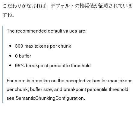
こだわりがなければ、デフォルトの推奨値が記載されていま
すね。
The recommended default values are:
300 max tokens per chunk
0 buffer
95% breakpoint percentile threshold
For more information on the accepted values for max tokens
per chunk, buffer size, and breakpoint percentile threshold,
see SemanticChunkingConfiguration.