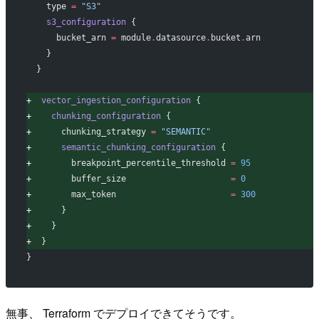
   type
 =
 "S3"
   s3_configuration
 {
     bucket_arn
 =
 module
.
datasource
.
bucket
.
arn
   }
 }
+
  vector_ingestion_configuration
 {
+
    chunking_configuration
 {
+
      chunking_strategy
 =
 "SEMANTIC"
+
      semantic_chunking_configuration
 {
+
        breakpoint_percentile_threshold
 =
 95
+
        buffer_size
                     =
 0
+
        max_token
                       =
 300
+
      }
+
    }
+
  }
}
無事、 Terraform でデプロイできてそうです。