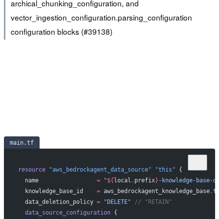
archical_chunking_configuration, and
vector_ingestion_configuration.parsing_configuration
configuration blocks (#39138)
main.tf
resource
 "aws_bedrockagent_data_source"
 "this"
 {
 name
                 =
 "
${
local
.
prefix
}
-knowledge-base-d
 knowledge_base_id
    =
 aws_bedrockagent_knowledge_base
.
t
 data_deletion_policy
 =
 "DELETE"
 // "RETAIN"
 data_source_configuration
 {