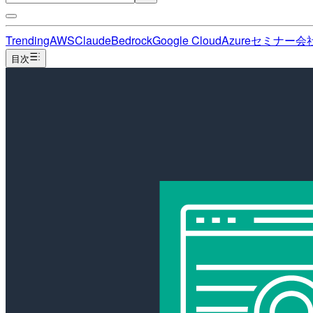
Trending
AWS
Claude
Bedrock
Google Cloud
Azure
セミナー
会
目次