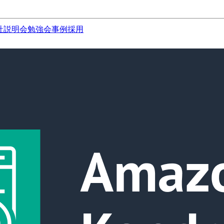
社説明会
勉強会
事例
採用