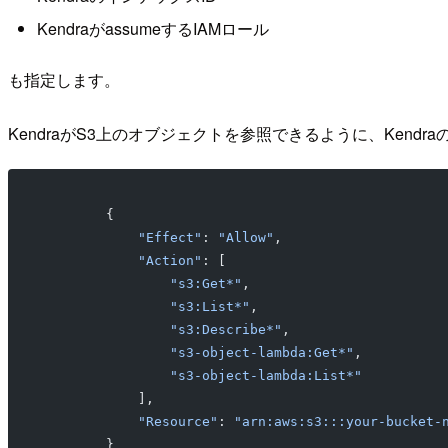
KendraがassumeするIAMロール
も指定します。
KendraがS3上のオブジェクトを参照できるように、Kend
        {
            "Effect"
: 
"Allow"
,
            "Action"
: [
                "s3:Get*"
,
                "s3:List*"
,
                "s3:Describe*"
,
                "s3-object-lambda:Get*"
,
                "s3-object-lambda:List*"
            ],
            "Resource"
: 
"arn:aws:s3:::your-bucket-
        }