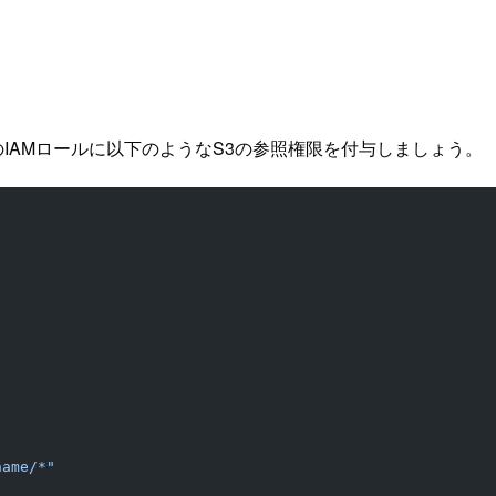
raのIAMロールに以下のようなS3の参照権限を付与しましょう。
name/*"