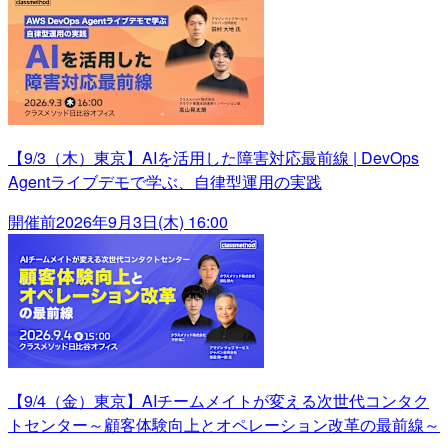
【9/3（木）東京】AIを活用した障害対応最前線 | DevOps
Agentライブデモで学ぶ、自律型運用の実践
開催前
2026年9月3日(木) 16:00
【9/4（金）東京】AIチームメイトが変える次世代コンタク
トセンター～顧客体験向上とオペレーション改革の最前線～