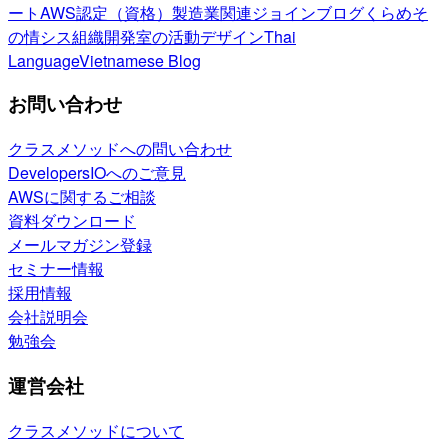
ート
AWS認定（資格）
製造業関連
ジョインブログ
くらめそ
の情シス
組織開発室の活動
デザイン
Thai
Language
Vietnamese Blog
お問い合わせ
クラスメソッドへの問い合わせ
DevelopersIOへのご意見
AWSに関するご相談
資料ダウンロード
メールマガジン登録
セミナー情報
採用情報
会社説明会
勉強会
運営会社
クラスメソッドについて