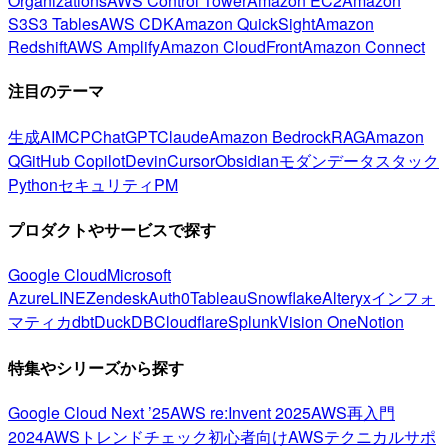
Organizations
AWS Control Tower
Amazon EC2
Amazon
S3
S3 Tables
AWS CDK
Amazon QuickSight
Amazon
Redshift
AWS Amplify
Amazon CloudFront
Amazon Connect
注目のテーマ
生成AI
MCP
ChatGPT
Claude
Amazon Bedrock
RAG
Amazon
Q
GitHub Copilot
Devin
Cursor
Obsidian
モダンデータスタック
Python
セキュリティ
PM
プロダクトやサービスで探す
Google Cloud
Microsoft
Azure
LINE
Zendesk
Auth0
Tableau
Snowflake
Alteryx
インフォ
マティカ
dbt
DuckDB
Cloudflare
Splunk
Vision One
Notion
特集やシリーズから探す
Google Cloud Next ’25
AWS re:Invent 2025
AWS再入門
2024
AWSトレンドチェック
初心者向け
AWSテクニカルサポ