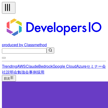
produced by Classmethod
Trending
AWS
Claude
Bedrock
Google Cloud
Azure
セミナー
会
社説明会
勉強会
事例
採用
目次