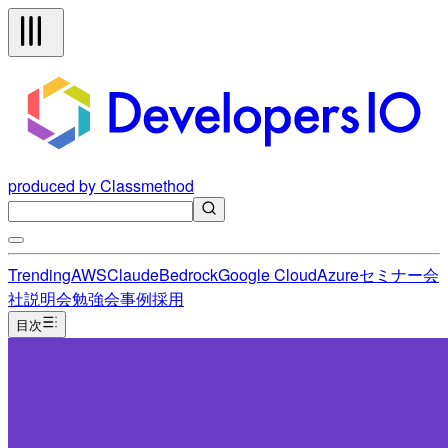
produced by Classmethod
Trending
AWS
Claude
Bedrock
Google Cloud
Azure
セミナー
会
社説明会
勉強会
事例
採用
目次