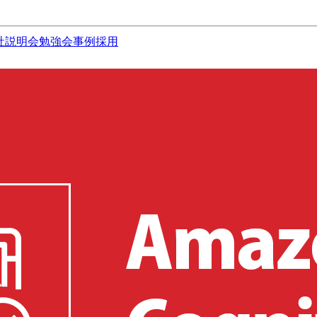
社説明会
勉強会
事例
採用