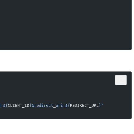
d=${
CLIENT_ID
}&redirect_uri=${
REDIRECT_URL
}"