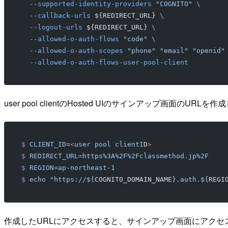
  --supported-identity-providers
 "COGNITO"
 \
  --callback-urls
 ${REDIRECT_URL} 
\
  --logout-urls
 ${REDIRECT_URL} 
\
  --allowed-o-auth-flows
 "code"
 \
  --allowed-o-auth-scopes
 "phone"
 "email"
 "openid"
  --allowed-o-auth-flows-user-pool-client
user pool clientのHosted UIのサインアップ画面のURLを
$
 CLIENT_ID=
<
user
 pool
 clientI
D
>
$
 REDIRECT_URL=https%3A%2F%2Fclassmethod.jp%2F
$
 REGION=ap-northeast-1
$
 echo
 "https://${
COGNITO_DOMAIN_NAME
}.auth.${
REGI
作成したURLにアクセスすると、サインアップ画面にアクセスで