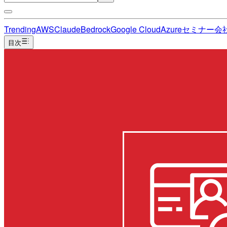
Trending
AWS
Claude
Bedrock
Google Cloud
Azure
セミナー
会
目次