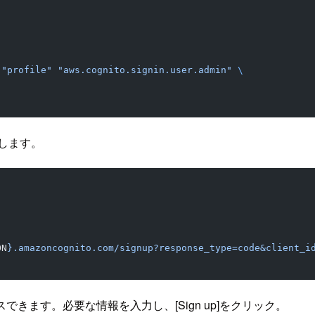
 "profile"
 "aws.cognito.signin.user.admin"
 \
作成します。
ON
}.amazoncognito.com/signup?response_type=code&client_i
きます。必要な情報を入力し、[Sign up]をクリック。