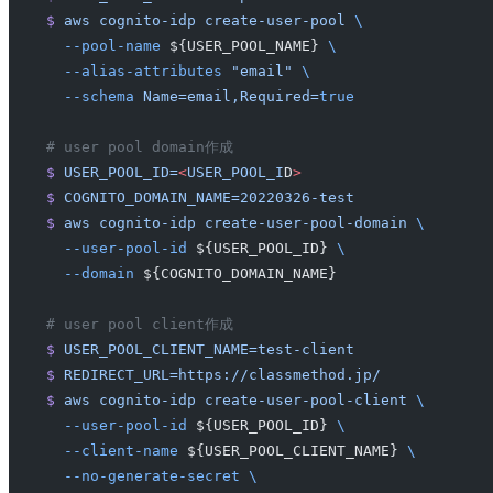
$
 aws
 cognito-idp
 create-user-pool
 \
  --pool-name
 ${USER_POOL_NAME} 
\
  --alias-attributes
 "email"
 \
  --schema
 Name=email,Required=
true
# user pool domain作成
$
 USER_POOL_ID=
<
USER_POOL_I
D
>
$
 COGNITO_DOMAIN_NAME=20220326-test
$
 aws
 cognito-idp
 create-user-pool-domain
 \
  --user-pool-id
 ${USER_POOL_ID} 
\
  --domain
 ${COGNITO_DOMAIN_NAME}
# user pool client作成
$
 USER_POOL_CLIENT_NAME=test-client
$
 REDIRECT_URL=https://classmethod.jp/
$
 aws
 cognito-idp
 create-user-pool-client
 \
  --user-pool-id
 ${USER_POOL_ID} 
\
  --client-name
 ${USER_POOL_CLIENT_NAME} 
\
  --no-generate-secret
 \