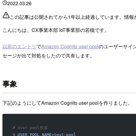
2022.03.26
この記事は公開されてから1年以上経過しています。情報
こんにちは、CX事業本部 IoT事業部の若槻です。
以前のエントリ
で
Amazon Cognito user pool
のユーザーサイ
セージが出て対処をしたので共有します。
事象
下記のようにしてAmazon Cognito user poolを作りました。
# user pool作成
$
 USER_POOL_NAME=test-pool