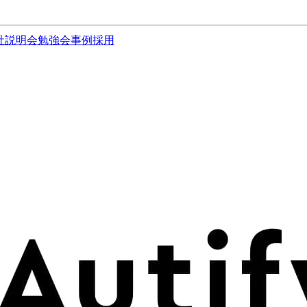
社説明会
勉強会
事例
採用