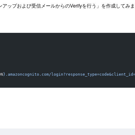
ップおよび受信メールからのVerifyを行う」を作成してみ
ON
}.amazoncognito.com/login?response_type=code&client_id