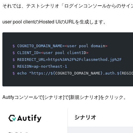
それでは、テストシナリオ「ログインコンソールからのサインア
user pool clientのHosted UIのURLを生成します。
$
 COGNITO_DOMAIN_NAME=
<
user
 pool
 domai
n
>
$
 CLIENT_ID=
<
user
 pool
 clientI
D
>
$
 REDIRECT_URL=https%3A%2F%2Fclassmethod.jp%2F
$
 REGION=ap-northeast-1
$
 echo
 "https://${
COGNITO_DOMAIN_NAME
}.auth.${
REGI
Autifyコンソールで[シナリオ]で[新規シナリオ]をクリック。