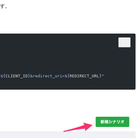
ます。
=${
CLIENT_ID
}&redirect_uri=${
REDIRECT_URL
}"