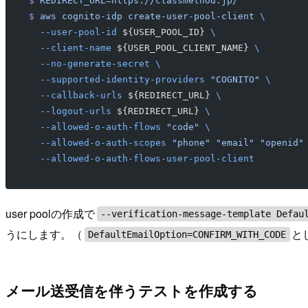
$
 REDIRECT_URL=https://classmethod.jp/
$
 aws
 cognito-idp
 create-user-pool-client
 \
  --user-pool-id
 ${USER_POOL_ID} 
\
  --client-name
 ${USER_POOL_CLIENT_NAME} 
\
  --no-generate-secret
 \
  --supported-identity-providers
 "COGNITO"
 \
  --callback-urls
 ${REDIRECT_URL} 
\
  --logout-urls
 ${REDIRECT_URL} 
\
  --allowed-o-auth-flows
 "code"
 \
  --allowed-o-auth-scopes
 "phone"
 "email"
 "openid"
  --allowed-o-auth-flows-user-pool-client
user poolの作成で
--verification-message-template Defau
うにします。（
と
DefaultEmailOption=CONFIRM_WITH_CODE
メール送受信を伴うテストを作成する