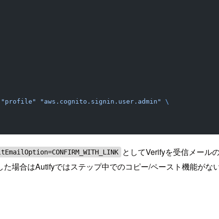
 "profile"
 "aws.cognito.signin.user.admin"
 \
としてVerifyを受信メール
ltEmailOption=CONFIRM_WITH_LINK
した場合はAutifyではステップ中でのコピー/ペースト機能がない