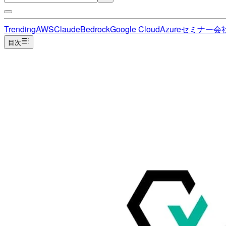
Trending
AWS
Claude
Bedrock
Google Cloud
Azure
セミナー
会
目次