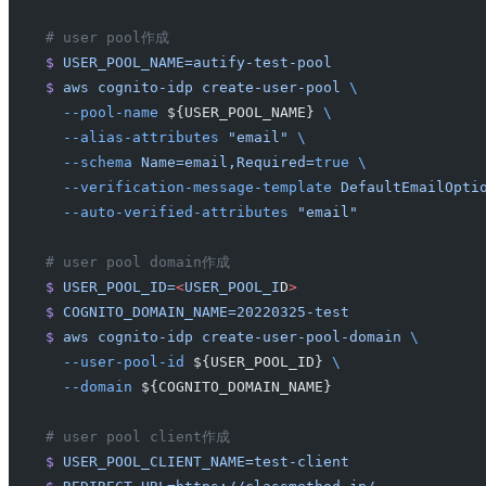
# user pool作成
$
 USER_POOL_NAME=autify-test-pool
$
 aws
 cognito-idp
 create-user-pool
 \
  --pool-name
 ${USER_POOL_NAME} 
\
  --alias-attributes
 "email"
 \
  --schema
 Name=email,Required=
true
 \
  --verification-message-template
 DefaultEmailOpti
  --auto-verified-attributes
 "email"
# user pool domain作成
$
 USER_POOL_ID=
<
USER_POOL_I
D
>
$
 COGNITO_DOMAIN_NAME=20220325-test
$
 aws
 cognito-idp
 create-user-pool-domain
 \
  --user-pool-id
 ${USER_POOL_ID} 
\
  --domain
 ${COGNITO_DOMAIN_NAME}
# user pool client作成
$
 USER_POOL_CLIENT_NAME=test-client