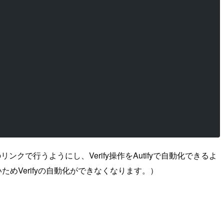
のリンクで行うようにし、Verify操作をAutifyで自動化できるよ
ためVerifyの自動化ができなくなります。）