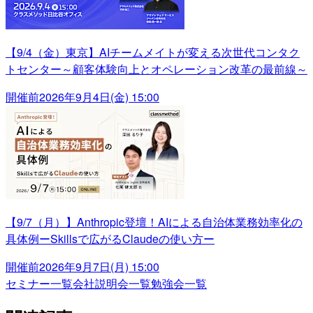
【9/4（金）東京】AIチームメイトが変える次世代コンタク
トセンター～顧客体験向上とオペレーション改革の最前線～
開催前
2026年9月4日(金) 15:00
【9/7（月）】Anthropic登壇！AIによる自治体業務効率化の
具体例ーSkillsで広がるClaudeの使い方ー
開催前
2026年9月7日(月) 15:00
セミナー一覧
会社説明会一覧
勉強会一覧