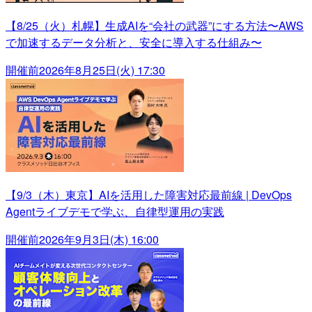
【8/25（火）札幌】生成AIを“会社の武器”にする方法〜AWS
で加速するデータ分析と、安全に導入する仕組み〜
開催前
2026年8月25日(火) 17:30
【9/3（木）東京】AIを活用した障害対応最前線 | DevOps
Agentライブデモで学ぶ、自律型運用の実践
開催前
2026年9月3日(木) 16:00