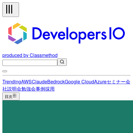
produced by Classmethod
Trending
AWS
Claude
Bedrock
Google Cloud
Azure
セミナー
会
社説明会
勉強会
事例
採用
目次