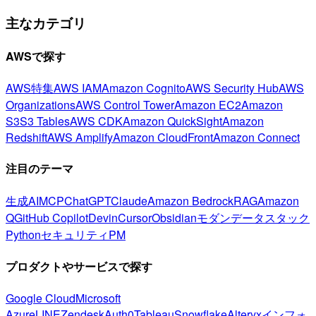
主なカテゴリ
AWSで探す
AWS特集
AWS IAM
Amazon Cognito
AWS Security Hub
AWS
Organizations
AWS Control Tower
Amazon EC2
Amazon
S3
S3 Tables
AWS CDK
Amazon QuickSight
Amazon
Redshift
AWS Amplify
Amazon CloudFront
Amazon Connect
注目のテーマ
生成AI
MCP
ChatGPT
Claude
Amazon Bedrock
RAG
Amazon
Q
GitHub Copilot
Devin
Cursor
Obsidian
モダンデータスタック
Python
セキュリティ
PM
プロダクトやサービスで探す
Google Cloud
Microsoft
Azure
LINE
Zendesk
Auth0
Tableau
Snowflake
Alteryx
インフォ