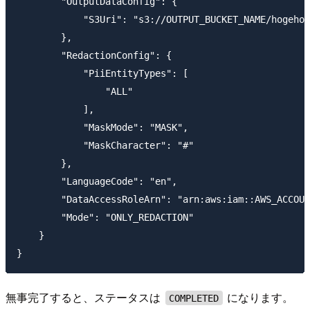
        "OutputDataConfig": {

            "S3Uri": "s3://OUTPUT_BUCKET_NAME/hogehog
        },

        "RedactionConfig": {

            "PiiEntityTypes": [

                "ALL"

            ],

            "MaskMode": "MASK",

            "MaskCharacter": "#"

        },

        "LanguageCode": "en",

        "DataAccessRoleArn": "arn:aws:iam::AWS_ACCOUN
        "Mode": "ONLY_REDACTION"

    }

無事完了すると、ステータスは
になります。
COMPLETED