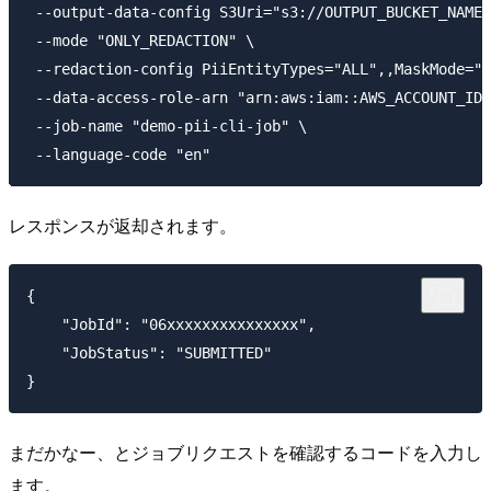
 --output-data-config S3Uri="s3://OUTPUT_BUCKET_NAME/
 --mode "ONLY_REDACTION" \

 --redaction-config PiiEntityTypes="ALL",,MaskMode="M
 --data-access-role-arn "arn:aws:iam::AWS_ACCOUNT_ID:
 --job-name "demo-pii-cli-job" \

レスポンスが返却されます。
{

    "JobId": "06xxxxxxxxxxxxxxx",

    "JobStatus": "SUBMITTED"

まだかなー、とジョブリクエストを確認するコードを入力し
ます。