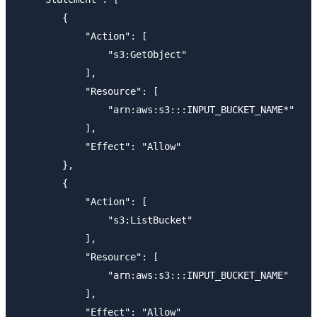
        {

            "Action": [

                "s3:GetObject"

            ],

            "Resource": [

                "arn:aws:s3:::INPUT_BUCKET_NAME*"

            ],

            "Effect": "Allow"

        },

        {

            "Action": [

                "s3:ListBucket"

            ],

            "Resource": [

                "arn:aws:s3:::INPUT_BUCKET_NAME"

            ],

            "Effect": "Allow"
