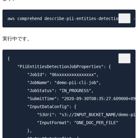
実行中です。
{

    "PiiEntitiesDetectionJobProperties": {

        "JobId": "06xxxxxxxxxxxxxxx",

        "JobName": "demo-pii-cli-job",

        "JobStatus": "IN_PROGRESS",

        "SubmitTime": "2020-09-30T08:35:27.609000+09:
        "InputDataConfig": {

            "S3Uri": "s3://INPUT_BUCKET_NAME/demo-pii
            "InputFormat": "ONE_DOC_PER_FILE"

        },
