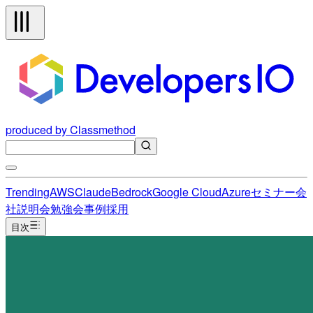
produced by Classmethod
Trending
AWS
Claude
Bedrock
Google Cloud
Azure
セミナー
会
社説明会
勉強会
事例
採用
目次