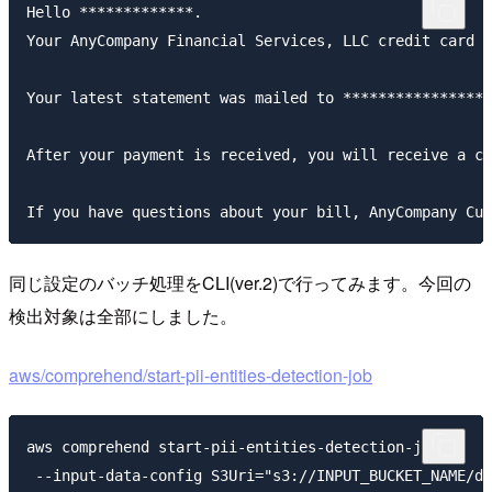
Hello *************. 

Your AnyCompany Financial Services, LLC credit card a
Your latest statement was mailed to *****************
After your payment is received, you will receive a co
同じ設定のバッチ処理をCLI(ver.2)で行ってみます。今回の
検出対象は全部にしました。
aws/comprehend/start-pii-entities-detection-job
aws comprehend start-pii-entities-detection-job \

 --input-data-config S3Uri="s3://INPUT_BUCKET_NAME/de