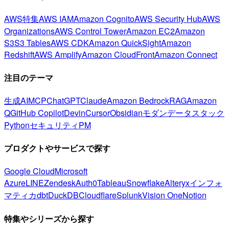
AWS特集
AWS IAM
Amazon Cognito
AWS Security Hub
AWS
Organizations
AWS Control Tower
Amazon EC2
Amazon
S3
S3 Tables
AWS CDK
Amazon QuickSight
Amazon
Redshift
AWS Amplify
Amazon CloudFront
Amazon Connect
注目のテーマ
生成AI
MCP
ChatGPT
Claude
Amazon Bedrock
RAG
Amazon
Q
GitHub Copilot
Devin
Cursor
Obsidian
モダンデータスタック
Python
セキュリティ
PM
プロダクトやサービスで探す
Google Cloud
Microsoft
Azure
LINE
Zendesk
Auth0
Tableau
Snowflake
Alteryx
インフォ
マティカ
dbt
DuckDB
Cloudflare
Splunk
Vision One
Notion
特集やシリーズから探す