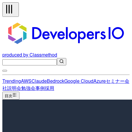
produced by Classmethod
Trending
AWS
Claude
Bedrock
Google Cloud
Azure
セミナー
会
社説明会
勉強会
事例
採用
目次