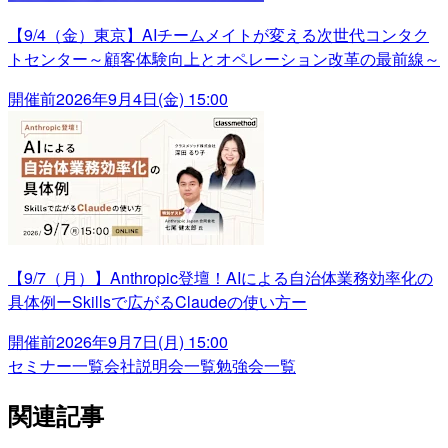
【9/4（金）東京】AIチームメイトが変える次世代コンタク
トセンター～顧客体験向上とオペレーション改革の最前線～
開催前
2026年9月4日(金) 15:00
【9/7（月）】Anthropic登壇！AIによる自治体業務効率化の
具体例ーSkillsで広がるClaudeの使い方ー
開催前
2026年9月7日(月) 15:00
セミナー一覧
会社説明会一覧
勉強会一覧
関連記事