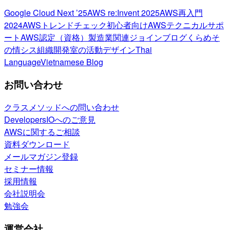
Google Cloud Next ’25
AWS re:Invent 2025
AWS再入門
2024
AWSトレンドチェック
初心者向け
AWSテクニカルサポ
ート
AWS認定（資格）
製造業関連
ジョインブログ
くらめそ
の情シス
組織開発室の活動
デザイン
Thai
Language
Vietnamese Blog
お問い合わせ
クラスメソッドへの問い合わせ
DevelopersIOへのご意見
AWSに関するご相談
資料ダウンロード
メールマガジン登録
セミナー情報
採用情報
会社説明会
勉強会
運営会社