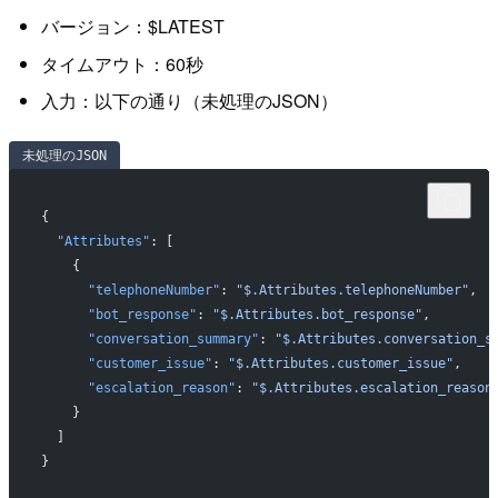
バージョン：$LATEST
タイムアウト：60秒
入力：以下の通り（未処理のJSON）
未処理のJSON
{
  "Attributes"
: [
    {
      "telephoneNumber"
: 
"$.Attributes.telephoneNumber"
,
      "bot_response"
: 
"$.Attributes.bot_response"
,
      "conversation_summary"
: 
"$.Attributes.conversation_s
      "customer_issue"
: 
"$.Attributes.customer_issue"
,
      "escalation_reason"
: 
"$.Attributes.escalation_reason
    }
  ]
}