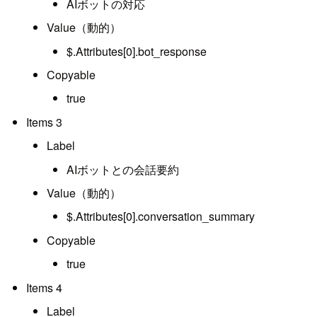
AIボットの対応
Value（動的）
$.Attributes[0].bot_response
Copyable
true
Items 3
Label
AIボットとの会話要約
Value（動的）
$.Attributes[0].conversation_summary
Copyable
true
Items 4
Label