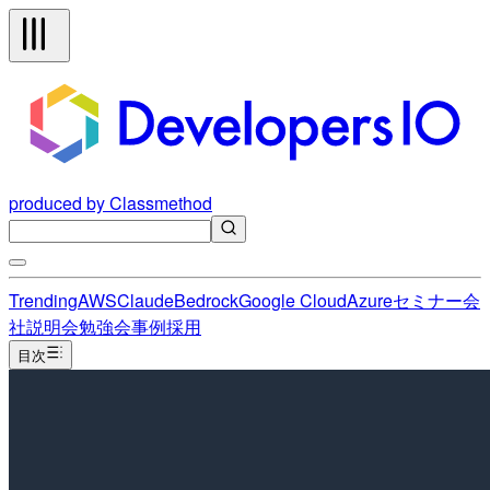
produced by Classmethod
Trending
AWS
Claude
Bedrock
Google Cloud
Azure
セミナー
会
社説明会
勉強会
事例
採用
目次