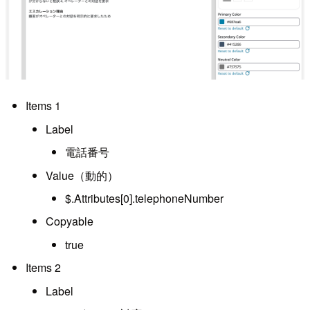
Items 1
Label
電話番号
Value（動的）
$.Attributes[0].telephoneNumber
Copyable
true
Items 2
Label