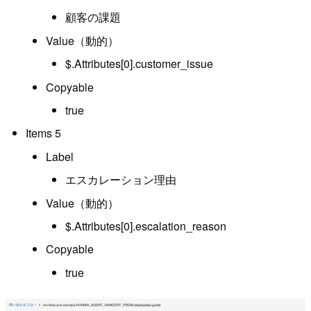
顧客の課題
Value（動的）
$.Attributes[0].customer_issue
Copyable
true
Items 5
Label
エスカレーション理由
Value（動的）
$.Attributes[0].escalation_reason
Copyable
true