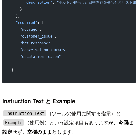
      "description"
: 
"ボットが提供した回答内容を番号付きリスト形式
    }
  },
  "required"
: [
    "message"
,
    "customer_issue"
,
    "bot_response"
,
    "conversation_summary"
,
    "escalation_reason"
  ]
}
Instruction Text と Example
（ツールの使用に関する指示）と
Instruction Text
（使用例）という設定項目もありますが、
今回は
Example
設定せず、空欄のままとします。