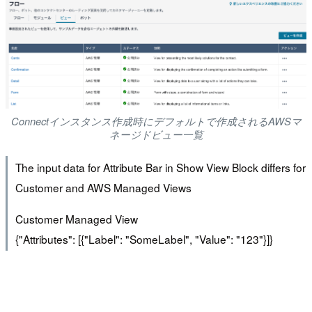
Connectインスタンス作成時にデフォルトで作成されるAWSマ
ネージドビュー一覧
The input data for Attribute Bar in Show View Block differs for
Customer and AWS Managed Views
Customer Managed View
{"Attributes": [{"Label": "SomeLabel", "Value": "123"}]}