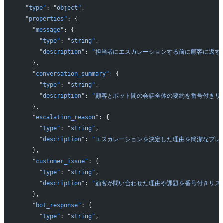
  "type"
: 
"object"
,
  "properties"
: {
    "message"
: {
      "type"
: 
"string"
,
      "description"
: 
"担当者にエスカレーションする前に顧客に返す
    },
    "conversation_summary"
: {
      "type"
: 
"string"
,
      "description"
: 
"顧客とボット間の会話全体の要約を番号付きリ
    },
    "escalation_reason"
: {
      "type"
: 
"string"
,
      "description"
: 
"エスカレーションを決定した理由を簡潔なプレ
    },
    "customer_issue"
: {
      "type"
: 
"string"
,
      "description"
: 
"顧客が問い合わせた理由や課題を番号付きリスト
    },
    "bot_response"
: {
      "type"
: 
"string"
,