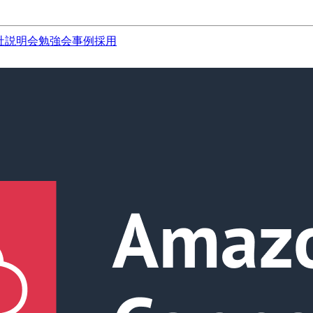
社説明会
勉強会
事例
採用