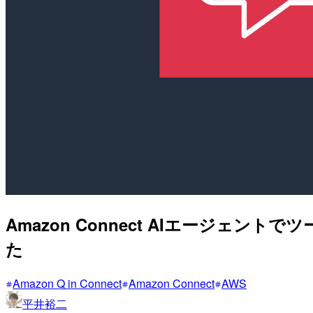
Amazon Connect AIエージ
た
Amazon Q in Connect
Amazon Connect
AWS
平井裕二