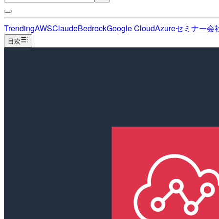
Trending
AWS
Claude
Bedrock
Google Cloud
Azure
セミナー
会
目次