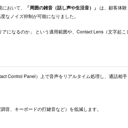
境において、
「周囲の雑音（話し声や生活音）」
は、顧客体験
上で高度なノイズ抑制が可能になりました。
なるのか」 という適用範囲や、Contact Lens（文字
:Contact Control Panel）上で音声をリアルタイム処
空調音、キーボードの打鍵音など）を低減します。