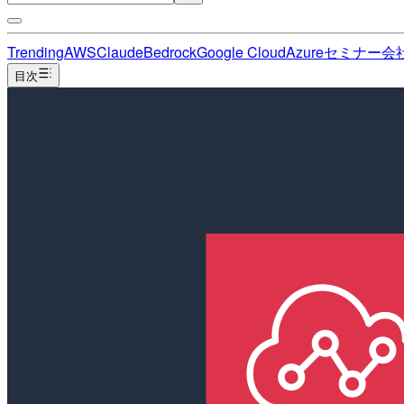
Trending
AWS
Claude
Bedrock
Google Cloud
Azure
セミナー
会
目次