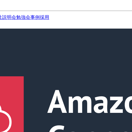
社説明会
勉強会
事例
採用