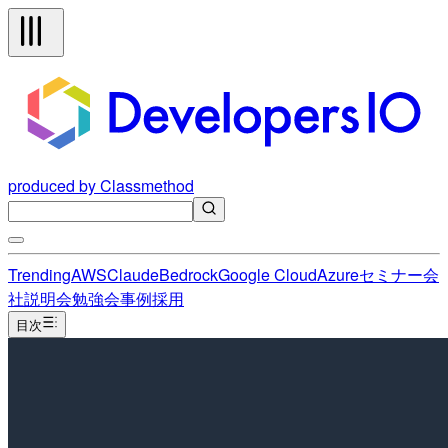
produced by Classmethod
Trending
AWS
Claude
Bedrock
Google Cloud
Azure
セミナー
会
社説明会
勉強会
事例
採用
目次