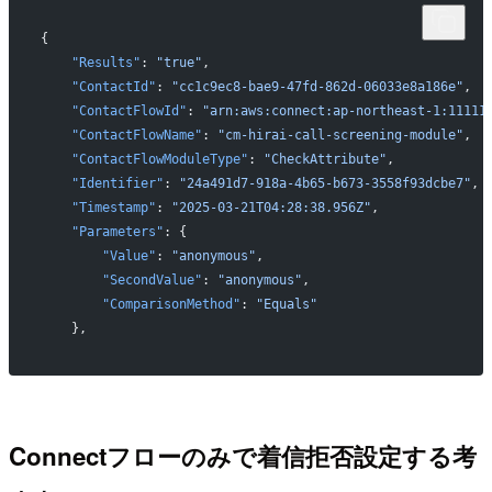
{
    "Results"
: 
"true"
,
    "ContactId"
: 
"cc1c9ec8-bae9-47fd-862d-06033e8a186e"
,
    "ContactFlowId"
: 
"arn:aws:connect:ap-northeast-1:11111
    "ContactFlowName"
: 
"cm-hirai-call-screening-module"
,
    "ContactFlowModuleType"
: 
"CheckAttribute"
,
    "Identifier"
: 
"24a491d7-918a-4b65-b673-3558f93dcbe7"
,
    "Timestamp"
: 
"2025-03-21T04:28:38.956Z"
,
    "Parameters"
: {
        "Value"
: 
"anonymous"
,
        "SecondValue"
: 
"anonymous"
,
        "ComparisonMethod"
: 
"Equals"
    },
Connectフローのみで着信拒否設定する考