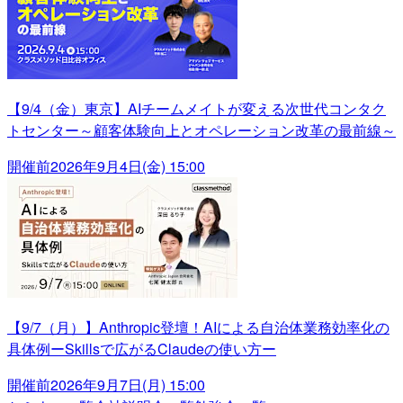
【9/4（金）東京】AIチームメイトが変える次世代コンタク
トセンター～顧客体験向上とオペレーション改革の最前線～
開催前
2026年9月4日(金) 15:00
【9/7（月）】Anthropic登壇！AIによる自治体業務効率化の
具体例ーSkillsで広がるClaudeの使い方ー
開催前
2026年9月7日(月) 15:00