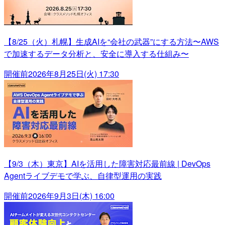
【8/25（火）札幌】生成AIを“会社の武器”にする方法〜AWS
で加速するデータ分析と、安全に導入する仕組み〜
開催前
2026年8月25日(火) 17:30
【9/3（木）東京】AIを活用した障害対応最前線 | DevOps
Agentライブデモで学ぶ、自律型運用の実践
開催前
2026年9月3日(木) 16:00