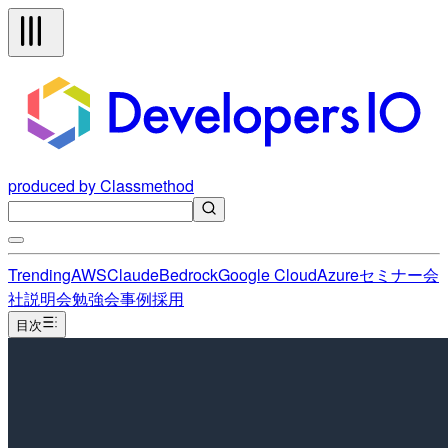
produced by Classmethod
Trending
AWS
Claude
Bedrock
Google Cloud
Azure
セミナー
会
社説明会
勉強会
事例
採用
目次