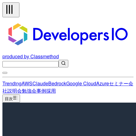
produced by Classmethod
Trending
AWS
Claude
Bedrock
Google Cloud
Azure
セミナー
会
社説明会
勉強会
事例
採用
目次